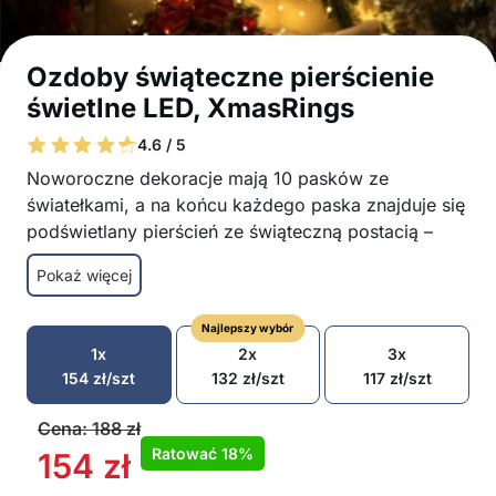
Ozdoby świąteczne pierścienie
świetlne LED, XmasRings
4.6 / 5
Noworoczne dekoracje mają 10 pasków ze
światełkami, a na końcu każdego paska znajduje się
podświetlany pierścień ze świąteczną postacią –
Mikołajem, jeleniem, bałwanem, świąteczną czapką
Pokaż więcej
lub choinką.
Magiczne dekoracje świąteczne doskonale
Najlepszy wybór
rozświetlą Twoje mieszkanie
1x
2x
3x
Noworoczne dekoracje tworzą wspaniałą
154
zł
/szt
132
zł
/szt
117
zł
/szt
świąteczną atmosferę
10 pierścieni z uroczymi figurkami – Mikołaj,
Cena:
188
zł
jeleń, bałwan, czapka świąteczna, choinka
Ratować
18%
154
zł
Świetny pomysł na okna, drzwi, płoty, ściany,