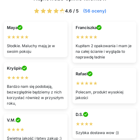
4.6 / 5
(56 oceny)
Maya
Franciszka
★★★★★
★★★★★
Słodkie. Maluchy mają je w
Kupiłam 2 opakowania i mam je
swoim pokoju
na całej ścianie i wygląda to
naprawdę ładnie
Kryšpín
Rafael
★★★★★
★★★★★
Bardzo nam się podobają,
bezwzględnie będziemy z nich
Polecam, produkt wysokiej
korzystać również w przyszłym
jakości
roku,
D.S.
V.M.
★★★★
★★★★
Szybka dostawa wow :))
Świetna jakość i łatwy zakup ;)