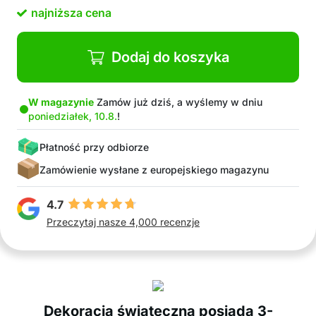
meble…
najniższa cena
Haki do szybkiego i łatwego montażu
Opakowanie zawiera: 1x dekoracja świąteczna
(10 pasków z lampkami i pierścieniami oraz 5
Dodaj do koszyka
różnych figurek).
W magazynie
Zamów już dziś, a wyślemy w dniu
poniedziałek, 10.8.
!
Płatność przy odbiorze
Zamówienie wysłane z europejskiego magazynu
4.7
Przeczytaj nasze 4,000 recenzje
Dekoracja świąteczna posiada 3-