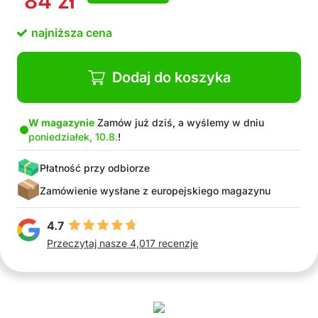
84
zł
renowacji drewna (85 g)
Kolor: przeźroczysty
najniższa cena
Dodaj do koszyka
W magazynie
Zamów już dziś, a wyślemy w dniu
poniedziałek, 10.8.
!
Płatność przy odbiorze
Zamówienie wysłane z europejskiego magazynu
4.7
Przeczytaj nasze 4,017 recenzje