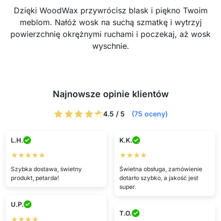
Dzięki WoodWax przywrócisz blask i piękno Twoim
meblom. Nałóż wosk na suchą szmatkę i wytrzyj
powierzchnię okrężnymi ruchami i poczekaj, aż wosk
wyschnie.
Najnowsze opinie klientów
4.5 / 5
(75 oceny)
L.H.
K.K.
★★★★★
★★★★
Szybka dostawa, świetny
Świetna obsługa, zamówienie
produkt, petarda!
dotarło szybko, a jakość jest
super.
U.P.
T.O.
★★★★