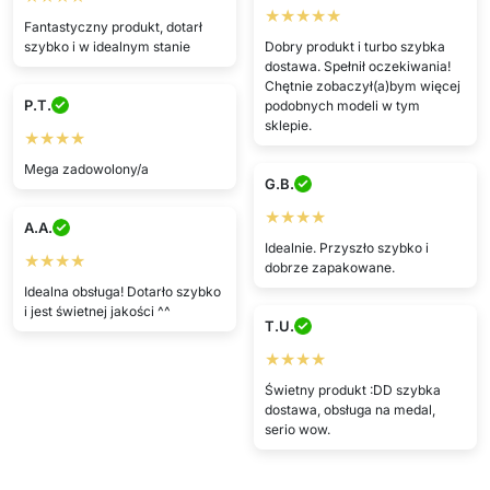
★★★★★
Fantastyczny produkt, dotarł
szybko i w idealnym stanie
Dobry produkt i turbo szybka
dostawa. Spełnił oczekiwania!
Chętnie zobaczył(a)bym więcej
P.T.
podobnych modeli w tym
sklepie.
★★★★
Mega zadowolony/a
G.B.
★★★★
A.A.
Idealnie. Przyszło szybko i
★★★★
dobrze zapakowane.
Idealna obsługa! Dotarło szybko
i jest świetnej jakości ^^
T.U.
★★★★
Świetny produkt :DD szybka
dostawa, obsługa na medal,
serio wow.