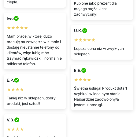
ciepłe.
Kupione jako prezent dla
mojego męża. Jest
zachwycony!
Iwo
★★★★★
U.K.
Mam pracę, w której dużo
★★★★★
pracuję na zewnątrz w zimnie i
dostaję nieustanne telefony od
Lepsza cena niż w zwykłych
klientów, więc lubię móc
sklepach.
trzymać rękawiczki i normalnie
odbierać telefon.
E.E.
★★★★
E.P.
Świetna usługa! Produkt dotarł
★★★★
szybko i w idealnym stanie.
Taniej niż w sklepach, dobry
Najbardziej zadowolony/a
produkt, jest sztos!!
jestem z obsługi.
V.B.
★★★★