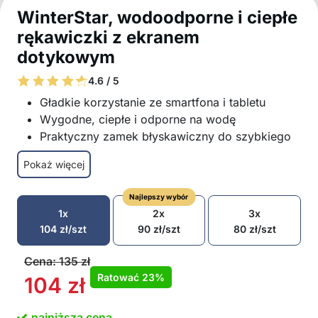
WinterStar, wodoodporne i ciepłe
rękawiczki z ekranem
dotykowym
4.6 / 5
Gładkie korzystanie ze smartfona i tabletu
Wygodne, ciepłe i odporne na wodę
Praktyczny zamek błyskawiczny do szybkiego
zakładania i zdejmowania
Pokaż więcej
Rozmiar 1 = obwód dłoni 19-20 cm, rozmiar 2 =
obwód dłoni 21-22 cm
Najlepszy wybór
Opakowanie zawiera: 1x Wodoodporne
1x
2x
3x
rękawiczki WinterStar
104
zł
/szt
90
zł
/szt
80
zł
/szt
Cena:
135
zł
Ratować
23%
104
zł
najniższa cena