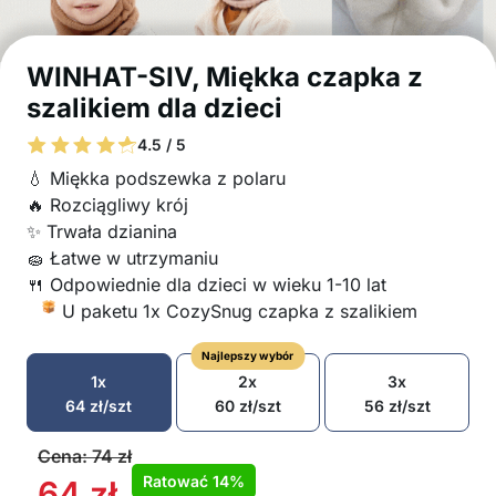
WINHAT-SIV, Miękka czapka z
szalikiem dla dzieci
4.5 / 5
💧 Miękka podszewka z polaru
🔥 Rozciągliwy krój
✨ Trwała dzianina
🧽 Łatwe w utrzymaniu
🍴 Odpowiednie dla dzieci w wieku 1-10 lat
U paketu 1x CozySnug czapka z szalikiem
Najlepszy wybór
1x
2x
3x
64
zł
/szt
60
zł
/szt
56
zł
/szt
Cena:
74
zł
Ratować
14%
64
zł