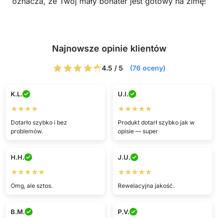
oznacza, że Twój mały bohater jest gotowy na zimę!
Najnowsze opinie klientów
4.5 / 5
(76 oceny)
K.L.
U.I.
★★★★
★★★★★
Dotarło szybko i bez
Produkt dotarł szybko jak w
problemów.
opisie — super
H.H.
J.U.
★★★★★
★★★★★
Omg, ale sztos.
Rewelacyjna jakość.
B.M.
P.V.