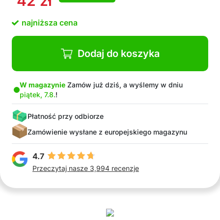
42
zł
Łatwe w użyciu
Większa przejrzystość w szafie
najniższa cena
W zestawie: 10x wieszak
Dodaj do koszyka
W magazynie
Zamów już dziś, a wyślemy w dniu
piątek, 7.8.
!
Płatność przy odbiorze
Zamówienie wysłane z europejskiego magazynu
4.7
Przeczytaj nasze 3,994 recenzje