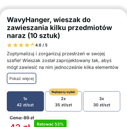
WavyHanger, wieszak do
zawieszania kilku przedmiotów
naraz (10 sztuk)
4.6 / 5
Zoptymalizuj i zorganizuj przestrzeń w swojej
szafie! Wieszak został zaprojektowany tak, abyś
mógł zawiesić na nim jednocześnie kilka elementów
odzieży!
Pokaż więcej
Faliste wzornictwo dla maksymalnej wydajności
przestrzeni
Najlepszy wybór
Łatwa i szybka organizacja
1x
2x
3x
Wyjątkowo trwały materiał ABS zapewnia długą
42
zł
/szt
35
zł
/szt
30
zł
/szt
żywotność
Wielofunkcyjne zastosowanie dla ubrań,
Cena:
89
zł
szalików, krawatów, akcesoriów modowych itp.
Ratować
53%