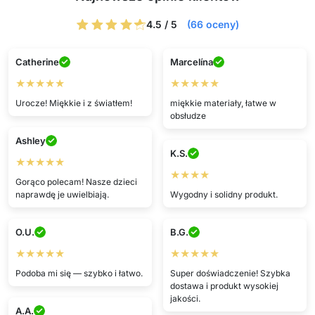
4.5 / 5
(66 oceny)
Catherine
Marcelína
★★★★★
★★★★★
Urocze! Miękkie i z światłem!
miękkie materiały, łatwe w
obsłudze
Ashley
K.S.
★★★★★
★★★★
Gorąco polecam! Nasze dzieci
naprawdę je uwielbiają.
Wygodny i solidny produkt.
O.U.
B.G.
★★★★★
★★★★★
Podoba mi się — szybko i łatwo.
Super doświadczenie! Szybka
dostawa i produkt wysokiej
jakości.
A.A.