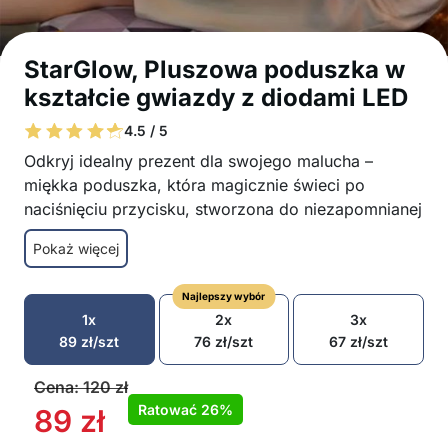
StarGlow, Pluszowa poduszka w
kształcie gwiazdy z diodami LED
4.5 / 5
Odkryj idealny prezent dla swojego malucha –
miękka poduszka, która magicznie świeci po
naciśnięciu przycisku, stworzona do niezapomnianej
zabawy w ciągu dnia i słodkich snów w nocy!
Pokaż więcej
Poduszka z wbudowanym światłem LED dla
magicznego blasku
Najlepszy wybór
Łatwa w obsłudze po naciśnięciu przycisku
1x
2x
3x
Wielofunkcyjne zastosowanie: zabawka, lampka
89
zł
/szt
76
zł
/szt
67
zł
/szt
nocna, dekoracja pokoju
Działa na baterie AA (nie dołączone)
Cena:
120
zł
Idealny prezent na każdą okazję
Ratować
26%
89
zł
W opakowaniu: 1x poduszka świetlna StarGlow