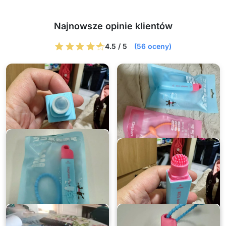
Najnowsze opinie klientów
4.5 / 5
(56 oceny)
Romuald
Tatiana
★★★★★
★★★★★
Uratował mnie przed plamą na
Bardzo poręczny do mojej
koszuli tuż przed spotkaniem.
torebki. Już raz go użyłam, gdy
piłam kawę.