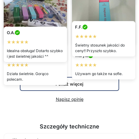
Samantha
Jaromír
★★★★★
★★★★★
F.F.
Na imprezie oblałem się sosem
O.A.
pomidorowym. Plama zniknęła
Miałem brudną koszulę od wina.
★★★★★
całkowicie.
StainPen ładnie usunął plamę.
★★★★★
Świetny stosunek jakości do
Idealna obsługa! Dotarło szybko
ceny!! Przyszło szybko.
Marcelína
Maryla
i jest świetnej jakości ^^
★★★★★
★★★★★
Działa świetnie. Gorąco
Używam go także na sofie.
polecam.
Pokaż więcej
Napisz opinię
Szczegóły techniczne