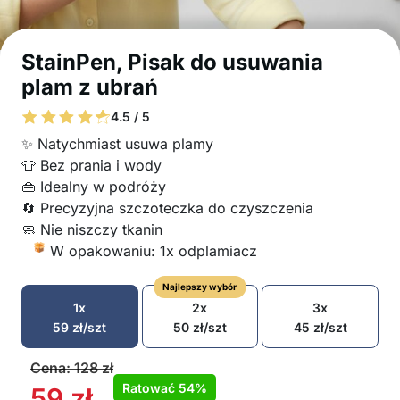
StainPen, Pisak do usuwania
plam z ubrań
4.5 / 5
✨ Natychmiast usuwa plamy
👕 Bez prania i wody
👜 Idealny w podróży
🔄 Precyzyjna szczoteczka do czyszczenia
🧼 Nie niszczy tkanin
W opakowaniu: 1x odplamiacz
Najlepszy wybór
1x
2x
3x
59
zł
/szt
50
zł
/szt
45
zł
/szt
Cena:
128
zł
Ratować
54%
59
zł