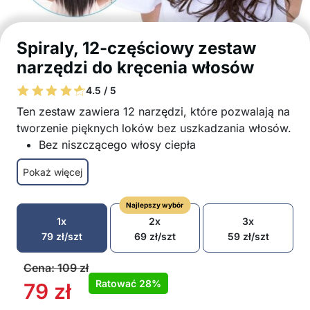
Spiraly, 12-częściowy zestaw
narzędzi do kręcenia włosów
4.5 / 5
Ten zestaw zawiera 12 narzędzi, które pozwalają na
tworzenie pięknych loków bez uszkadzania włosów.
Bez niszczącego włosy ciepła
Łatwe do założenia na włosy
Pokaż więcej
Długotrwałe efekty
Loki pozostają sprężyste i pięknie ułożone
Najlepszy wybór
przez cały dzień
1x
2x
3x
Odpowiednie dla wszystkich typów włosów
79
zł
/szt
69
zł
/szt
59
zł
/szt
Włóż pasmo włosów, zostaw na noc i usuń
Ponieważ nie niszczą włosów, są idealne do
Cena:
109
zł
codziennego użytku
Ratować
28%
79
zł
Rozmiar: 45 cm x 2 cm