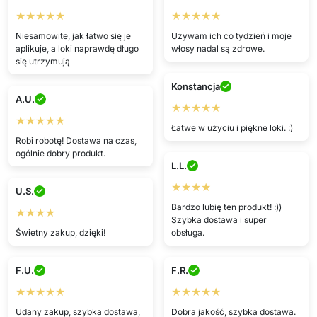
★★★★★
★★★★★
Niesamowite, jak łatwo się je
Używam ich co tydzień i moje
aplikuje, a loki naprawdę długo
włosy nadal są zdrowe.
się utrzymują
Konstancja
A.U.
★★★★★
★★★★★
Łatwe w użyciu i piękne loki. :)
Robi robotę! Dostawa na czas,
ogólnie dobry produkt.
L.L.
★★★★
U.S.
Bardzo lubię ten produkt! :))
★★★★
Szybka dostawa i super
Świetny zakup, dzięki!
obsługa.
F.U.
F.R.
★★★★★
★★★★★
Udany zakup, szybka dostawa,
Dobra jakość, szybka dostawa.