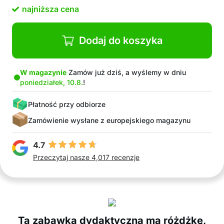
Świetny pomysł na prezent
najniższa cena
W opakowaniu: 1x zabawka magnetyczna z
kolorowymi kulkami i różdżką
Dodaj do koszyka
W magazynie
Zamów już dziś, a wyślemy w dniu
poniedziałek, 10.8.
!
Płatność przy odbiorze
Zamówienie wysłane z europejskiego magazynu
4.7
Przeczytaj nasze 4,017 recenzje
Ta zabawka dydaktyczna ma różdżkę,