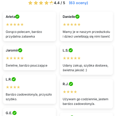
4.4 / 5
(63 oceny)
Arleta
Danielle
★★★★★
★★★★★
Gorąco polecam, bardzo
Mamy je w naszym przedszkolu
przydatna zabawka
i dzieci uwielbiają się nimi bawić
Jaromír
L.S.
★★★★★
★★★★★
Świetne, bardzo pouczające
Udany zakup, szybka dostawa,
świetna jakość :)
L.R.
R.J.
★★★★
★★★★
Bardzo zadowolony/a, przyszło
szybko.
Używam go codziennie, jestem
bardzo zadowolony/a.
G.E.