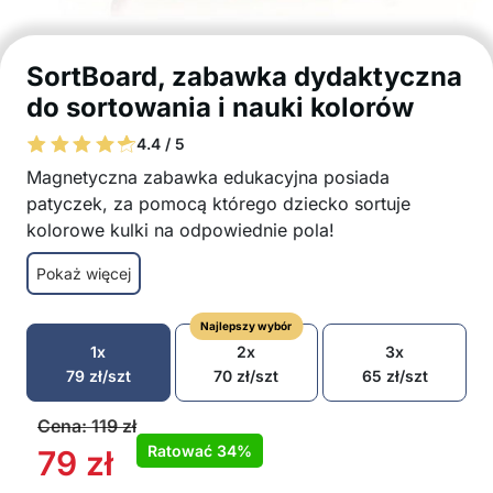
SortBoard, zabawka dydaktyczna
do sortowania i nauki kolorów
4.4 / 5
Magnetyczna zabawka edukacyjna posiada
patyczek, za pomocą którego dziecko sortuje
kolorowe kulki na odpowiednie pola!
Wspieranie umiejętności motorycznych i
Pokaż więcej
myślenia
Rozwija koordynację ręka-oko
Najlepszy wybór
Zabawka umożliwia poznawanie różnych
1x
2x
3x
kolorów
79
zł
/szt
70
zł
/szt
65
zł
/szt
Wykonana z bezpiecznych i wysokiej jakości
materiałów
Cena:
119
zł
Dziecko używa patyczka do sortowania
Ratować
34%
79
zł
kolorowych kulek