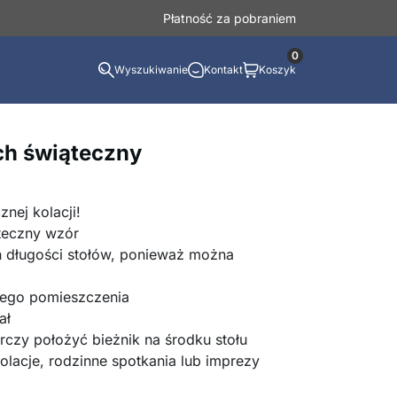
Płatność za pobraniem
0
Wyszukiwanie
Kontakt
Koszyk
ch świąteczny
nej kolacji!
teczny wzór
 długości stołów, ponieważ można
dego pomieszczenia
ał
rczy położyć bieżnik na środku stołu
olacje, rodzinne spotkania lub imprezy