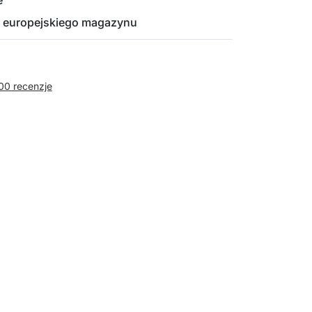
e
 europejskiego magazynu
00 recenzje