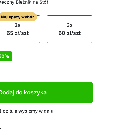
eczny Bieżnik na Stół
Najlepszy wybór
2x
3x
65
zł
/szt
60
zł
/szt
30%
Dodaj do koszyka
 dziś, a wyślemy w dniu