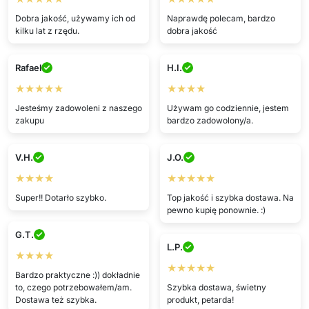
Dobra jakość, używamy ich od
Naprawdę polecam, bardzo
kilku lat z rzędu.
dobra jakość
Rafael
H.I.
★★★★★
★★★★
Jesteśmy zadowoleni z naszego
Używam go codziennie, jestem
zakupu
bardzo zadowolony/a.
V.H.
J.O.
★★★★
★★★★★
Super!! Dotarło szybko.
Top jakość i szybka dostawa. Na
pewno kupię ponownie. :)
G.T.
L.P.
★★★★
★★★★★
Bardzo praktyczne :)) dokładnie
to, czego potrzebowałem/am.
Szybka dostawa, świetny
Dostawa też szybka.
produkt, petarda!