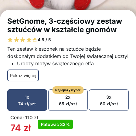
SetGnome, 3-częściowy zestaw
sztućców w kształcie gnomów
4.5 / 5
Ten zestaw kieszonek na sztućce będzie
doskonałym dodatkiem do Twojej świątecznej uczty!
Uroczy motyw świątecznego elfa
Łatwy w użyciu – wystarczy włożyć sztućce do
Pokaż więcej
kieszonki
Wysokiej jakości materiał, który przetrwa przez
Najlepszy wybór
kilka sezonów świątecznych
1x
2x
3x
Idealny dodatek na kolację wigilijną, przyjęcia
74
zł
/szt
65
zł
/szt
60
zł
/szt
lub jako prezent
Wygodne przechowywanie
Cena:
110
zł
Idealna świąteczna atmosfera
Ratować
33%
74
zł
W opakowaniu: 3x kieszonka na sztućce z