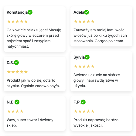
Konstancja
Adéla
★★★★★
★★★★★
Całkowicie relaksujące! Masuję
Zauważyłem mniej łamliwości
skórę głowy wieczorem przed
włosów już po kilku tygodniach
pójściem spać i zasypiam
stosowania. Gorąco polecam.
natychmiast.
Sylvia
D.S.
★★★★★
★★★★★
Świetne uczucie na skórze
Produkt jak w opisie, dotarło
głowy i naprawdę łatwe w
szybko. Ogólnie zadowolony/a.
użyciu.
N.E.
F.P.
★★★★
★★★★★
Wow, super towar i świetny
Produkt naprawdę bardzo
sklep.
wysokiej jakości.