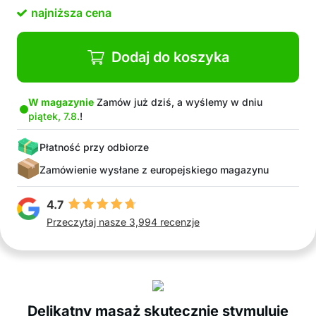
Eliminuje stres i napięcie dzięki kojącemu
najniższa cena
masażowi
Odpowiednia dla wszystkich rodzajów włosów i
codziennego użytku
Dodaj do koszyka
Możesz również dodać ulubiony olejek lub
serum do głowicy szczotki, jeśli chcesz
W opakowaniu: 1× szczotka do masażu, 1x
W magazynie
Zamów już dziś, a wyślemy w dniu
piątek, 7.8.
!
kabel
Płatność przy odbiorze
Zamówienie wysłane z europejskiego magazynu
4.7
Przeczytaj nasze 3,994 recenzje
Delikatny masaż skutecznie stymuluje