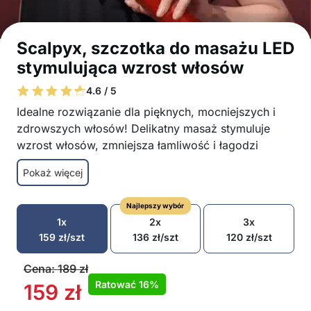
Scalpyx, szczotka do masażu LED
stymulująca wzrost włosów
4.6 / 5
Idealne rozwiązanie dla pięknych, mocniejszych i
zdrowszych włosów! Delikatny masaż stymuluje
wzrost włosów, zmniejsza łamliwość i łagodzi
napięcie – dla zauważalnie lepszego samopoczucia i
Pokaż więcej
bardziej lśniącej fryzury.
Stymuluje wzrost włosów poprzez poprawę
Najlepszy wybór
krążenia krwi w skórze głowy
1x
2x
3x
Stymuluje krążenie i odżywienie mieszków
159
zł
/szt
136
zł
/szt
120
zł
/szt
włosowych
Zmniejsza łamliwość i rozdwajanie końcówek
Cena:
189
zł
Poprawia strukturę przy regularnym stosowaniu
Ratować
16%
159
zł
i zdrowie włosów