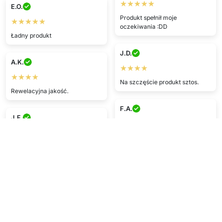
★★★★★
E.O.
Produkt spełnił moje
★★★★★
oczekiwania :DD
Ładny produkt
J.D.
A.K.
★★★★
★★★★
Na szczęście produkt sztos.
Rewelacyjna jakość.
F.A.
J.F.
★★★★
★★★★
Fantastyczna obsługa —
Podoba mi się ;)
produkt dotarł na czas i w
idealnym stanie.
Pokaż więcej