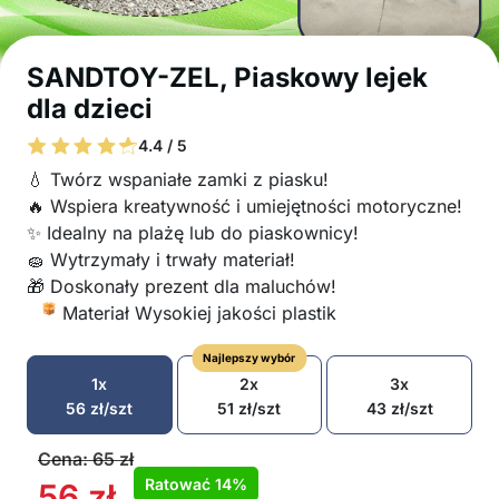
SANDTOY-ZEL, Piaskowy lejek
dla dzieci
4.4 / 5
💧 Twórz wspaniałe zamki z piasku!
🔥 Wspiera kreatywność i umiejętności motoryczne!
✨ Idealny na plażę lub do piaskownicy!
🧽 Wytrzymały i trwały materiał!
🎁 Doskonały prezent dla maluchów!
Materiał Wysokiej jakości plastik
Najlepszy wybór
1x
2x
3x
56
zł
/szt
51
zł
/szt
43
zł
/szt
Cena:
65
zł
Ratować
14%
56
zł