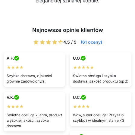
eleganckiej szklanej kopule.
Najnowsze opinie klientów
4.5 / 5
(61 oceny)
A.F.
U.O.
★★★★
★★★★★
Szybka dostawa, z jakości
Świetna obsługa i szybka
głównie zadowolony/a.
dostawa. Jakość produktu top :))
V.K.
U.C.
★★★★
★★★★
Świetna obsługa klienta, produkt
Wow, super obsługa! Przyszło
wysokiej jakości, szybka
szybko i w idealnym stanie <3
dostawa