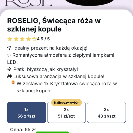
ROSELIG, Świecąca róża w
szklanej kopule
4.5 / 5
🌹 Idealny prezent na każdą okazję!
✨ Romantyczna atmosfera z ciepłymi lampkami
LED!
💎 Płatki błyszczą jak kryształy!
🎁 Luksusowa aranżacja w szklanej kopule!
W zestawie 1x Kryształowa świecąca róża w
szklanej kopule
Najlepszy wybór
1x
2x
3x
56
zł
/szt
51
zł
/szt
43
zł
/szt
Cena:
65
zł