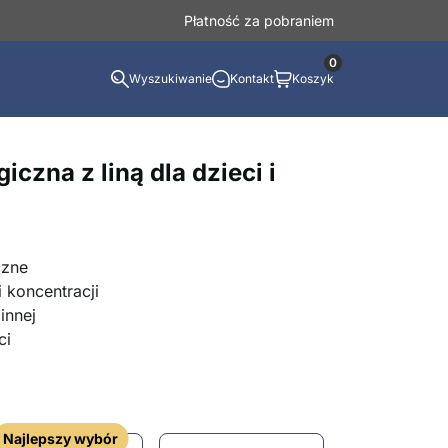
Płatność za pobraniem
0
Wyszukiwanie
Kontakt
Koszyk
czna z liną dla dzieci i
czne
i koncentracji
innej
ci
Najlepszy wybór