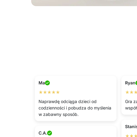
Ma
Ryan
★★★★★
★★
Naprawdę odciąga dzieci od
Gra z
codzienności i pobudza do myślenia
współ
w zabawny sposób.
Stani
C.A.
★★