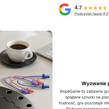
4.7
Przeczytaj nasze 4,0
Wyzwanie p
RopeGame to zabawna gra 
splątane sznurki na pl
trudność, gra pozostaje in
Podczas rozwiązywania 