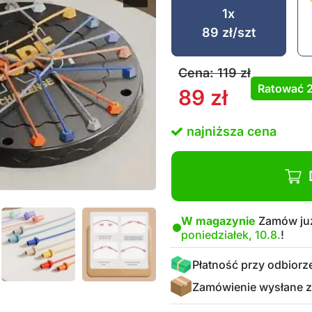
1x
89
zł
/szt
Cena:
119
zł
Ratować
89
zł
najniższa cena
W magazynie
Zamów już
poniedziałek, 10.8.
!
Płatność przy odbiorz
Zamówienie wysłane z