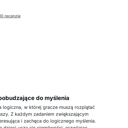
10 recenzje
obudzające do myślenia
logiczna, w której gracze muszą rozplątać
anszy. Z każdym zadaniem zwiększającym
teresująca i zachęca do logicznego myślenia.
dzieci uczą się cierpliwości, rozwijając