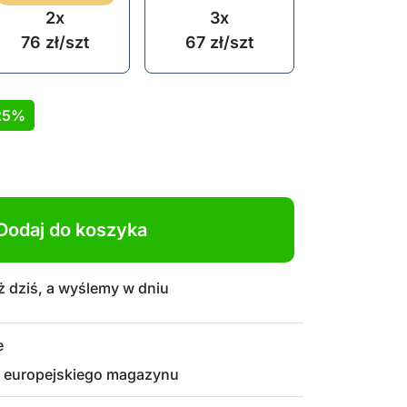
2x
3x
76
zł
/szt
67
zł
/szt
25%
Dodaj do koszyka
 dziś, a wyślemy w dniu
e
 europejskiego magazynu