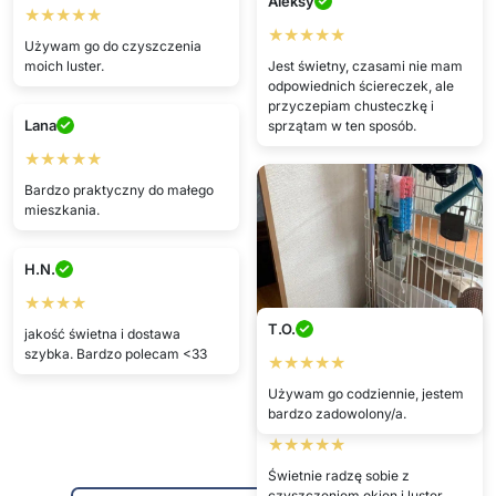
Aleksy
★★★★★
★★★★★
Używam go do czyszczenia
moich luster.
Jest świetny, czasami nie mam
odpowiednich ściereczek, ale
przyczepiam chusteczkę i
Lana
sprzątam w ten sposób.
★★★★★
Bardzo praktyczny do małego
mieszkania.
H.N.
★★★★
T.O.
jakość świetna i dostawa
szybka. Bardzo polecam <33
★★★★★
Używam go codziennie, jestem
Arleta
bardzo zadowolony/a.
★★★★★
Świetnie radzę sobie z
czyszczeniem okien i luster.