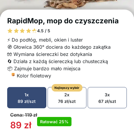
RapidMop, mop do czyszczenia
4.5 / 5
⚡ Do podłóg, mebli, okien i luster
🧭 Głowica 360° dociera do każdego zakątka
🧤 Wymiana ściereczki bez dotykania
🔄 Działa z każdą ściereczką lub chusteczką
📦 Zajmuje bardzo mało miejsca
Kolor fioletowy
Najlepszy wybór
1x
2x
3x
89
zł
/szt
76
zł
/szt
67
zł
/szt
Cena:
119
zł
Ratować
25%
89
zł