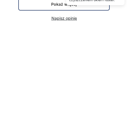
Pokaż więcej
Napisz opinię
Szczegóły techniczne
Kolor
fioletowy
Pokaż więcej