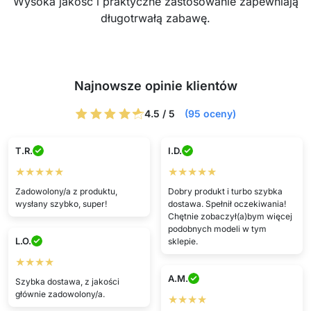
Wysoka jakość i praktyczne zastosowanie zapewniają
długotrwałą zabawę.
Najnowsze opinie klientów
4.5 / 5
(95 oceny)
T.R.
I.D.
★★★★★
★★★★★
Zadowolony/a z produktu,
Dobry produkt i turbo szybka
wysłany szybko, super!
dostawa. Spełnił oczekiwania!
Chętnie zobaczył(a)bym więcej
podobnych modeli w tym
L.O.
sklepie.
★★★★
A.M.
Szybka dostawa, z jakości
głównie zadowolony/a.
★★★★