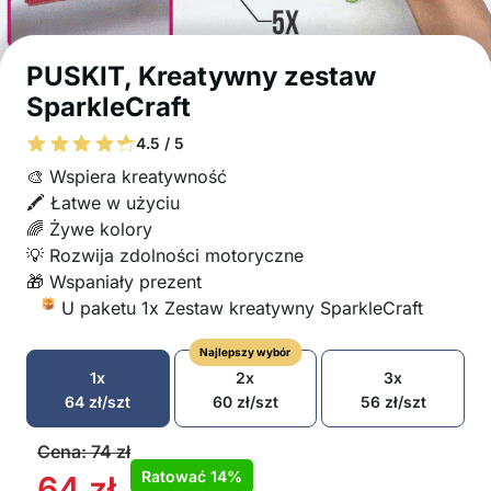
PUSKIT, Kreatywny zestaw
SparkleCraft
4.5 / 5
🎨 Wspiera kreatywność
🖍️ Łatwe w użyciu
🌈 Żywe kolory
💡 Rozwija zdolności motoryczne
🎁 Wspaniały prezent
U paketu 1x Zestaw kreatywny SparkleCraft
Najlepszy wybór
1x
2x
3x
64
zł
/szt
60
zł
/szt
56
zł
/szt
Cena:
74
zł
Ratować
14%
64
zł