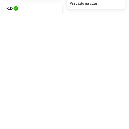
Przyszło na czas.
K.D.
★★★★
O.R.
Świetna jakość, szybka
★★★★★
dostawa, mega zadowolony/a z
zakupu.
Podoba mi się ;)
C.L.
T.G.
★★★★★
★★★★
Bez problemu, super.
Taniej niż w sklepach, dobry
produkt, jest sztos!!
Pokaż więcej
Napisz opinię