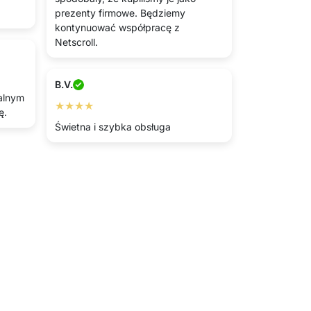
prezenty firmowe. Będziemy
kontynuować współpracę z
Netscroll.
B.V.
ealnym
★★★★
ę.
Świetna i szybka obsługa