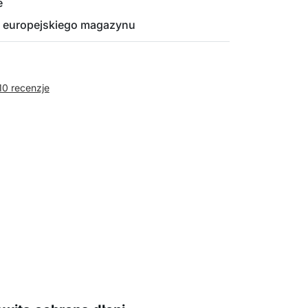
e
 europejskiego magazynu
10 recenzje