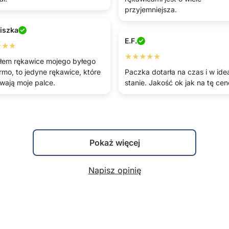
przyjemniejsza.
iszka
E.F.
★★★
★★★★★
łem rękawice mojego byłego
rmo, to jedyne rękawice, które
Paczka dotarła na czas i w id
wają moje palce.
stanie. Jakość ok jak na tę cen
Pokaż więcej
Napisz opinię