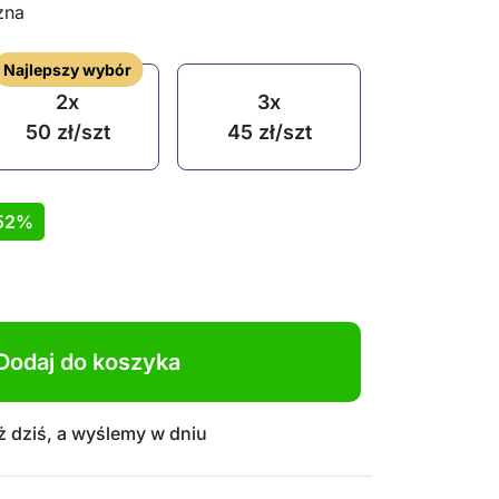
zna
Najlepszy wybór
2x
3x
50
zł
/szt
45
zł
/szt
52%
Dodaj do koszyka
 dziś, a wyślemy w dniu