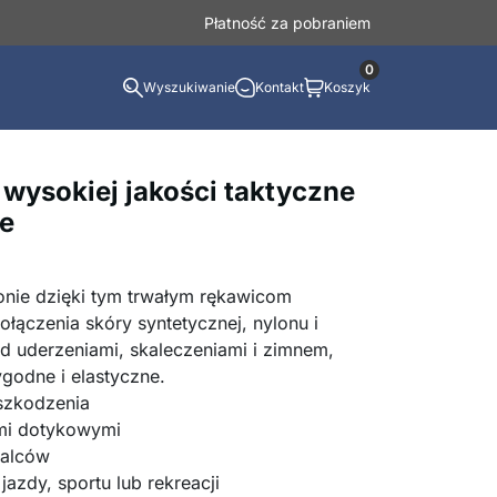
Płatność za pobraniem
0
Wyszukiwanie
Kontakt
Koszyk
 wysokiej jakości taktyczne
e
onie dzięki tym trwałym rękawicom
ączenia skóry syntetycznej, nylonu i
d uderzeniami, skaleczeniami i zimnem,
godne i elastyczne.
szkodzenia
mi dotykowymi
palców
azdy, sportu lub rekreacji