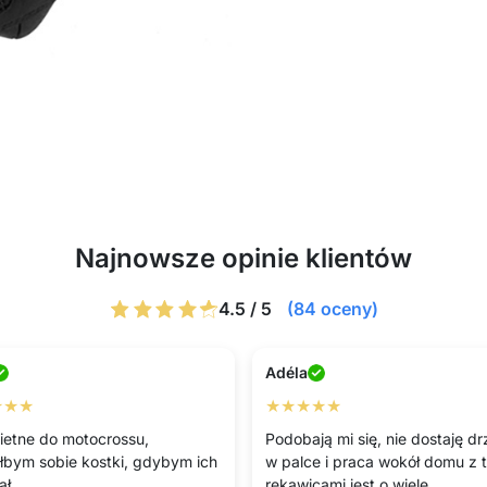
Najnowsze opinie klientów
4.5 / 5
(84 oceny)
Adéla
★★★
★★★★★
ietne do motocrossu,
Podobają mi się, nie dostaję d
łbym sobie kostki, gdybym ich
w palce i praca wokół domu z 
ał.
rękawicami jest o wiele