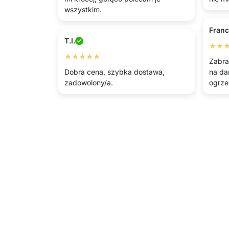
wszystkim.
Franc
T.I.
★★
★★★★★
Zabra
Dobra cena, szybka dostawa,
na da
zadowolony/a.
ogrze