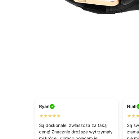
Ryan
Niall
★★★★★
★★
Są doskonałe, zwłaszcza za taką
Są św
cenę! Znacznie droższe wytrzymały
złama
mi krócej, gorąco polecam je
nie mi