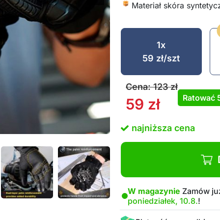
Materiał skóra syntetyc
1x
59
zł
/szt
Cena:
123
zł
Ratować
59
zł
najniższa cena
W magazynie
Zamów już
poniedziałek, 10.8.
!