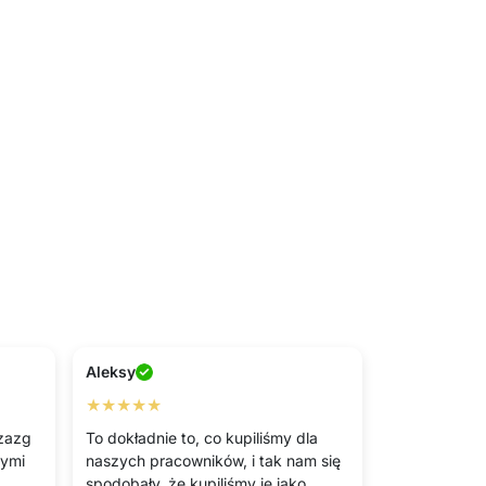
Aleksy
★★★★★
rzazg
To dokładnie to, co kupiliśmy dla
tymi
naszych pracowników, i tak nam się
spodobały, że kupiliśmy je jako