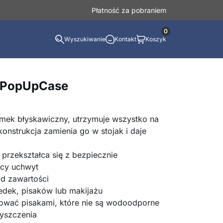
Płatność za pobraniem
0
Wyszukiwanie
Kontakt
Koszyk
, PopUpCase
amek błyskawiczny, utrzymuje wszystko na
nstrukcja zamienia go w stojak i daje
przekształca się z bezpiecznie
cy uchwyt
d zawartości
edek, pisaków lub makijażu
lować pisakami, które nie są wodoodporne
zyszczenia