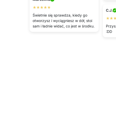
★★★★★
C.J.
Świetnie się sprawdza, kiedy go
★★
otworzysz i wyciągniesz w dół, stoi
sam i ładnie widać, co jest w środku.
Przys
:DD