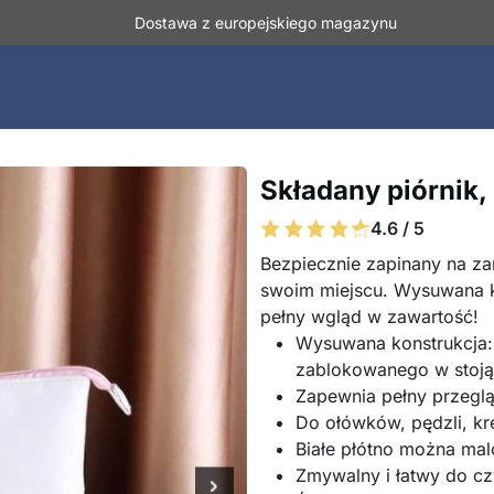
Dostawa z europejskiego magazynu
Składany piórnik
4.6 / 5
Bezpiecznie zapinany na z
swoim miejscu. Wysuwana ko
pełny wgląd w zawartość!
Wysuwana konstrukcja: 
zablokowanego w stoją
Zapewnia pełny przeglą
Do ołówków, pędzli, kr
Białe płótno można ma
Zmywalny i łatwy do c