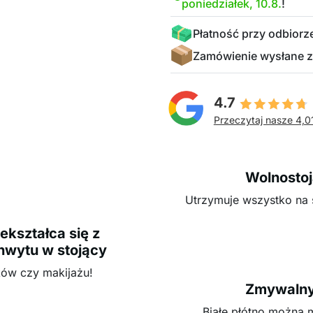
poniedziałek, 10.8.
!
Płatność przy odbiorz
Zamówienie wysłane z
4.7
Przeczytaj nasze 4,0
Wolnostoj
Utrzymuje wszystko na 
kształca się z
hwytu w stojący
ków czy makijażu!
Zmywalny 
Białe płótno można