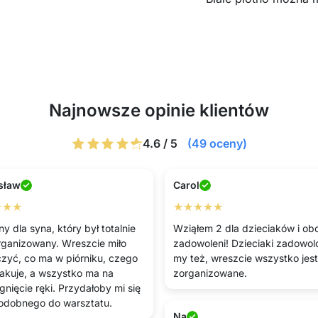
Najnowsze opinie klientów
4.6 / 5
(49 oceny)
sław
Carol
★★★
★★★★★
y dla syna, który był totalnie
Wziąłem 2 dla dzieciaków i obo
rganizowany. Wreszcie miło
zadowoleni! Dzieciaki zadowolo
zyć, co ma w piórniku, czego
my też, wreszcie wszystko jest
akuje, a wszystko ma na
zorganizowane.
gnięcie ręki. Przydałoby mi się
odobnego do warsztatu.
Na