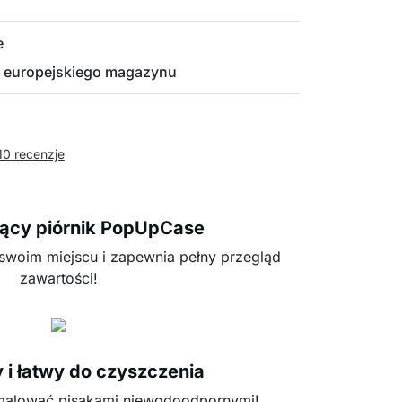
e
 europejskiego magazynu
10 recenzje
ący piórnik PopUpCase
swoim miejscu i zapewnia pełny przegląd
zawartości!
i łatwy do czyszczenia
 malować pisakami niewodoodpornymi!