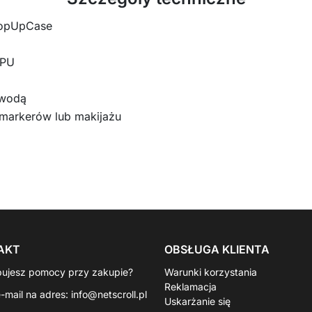
 PopUpCase
 PU
 wodą
 markerów lub makijażu
AKT
OBSŁUGA KLIENTA
bujesz pomocy przy zakupie?
Warunki korzystania
Reklamacja
e-mail na adres:
info@netscroll.pl
Uskarżanie się