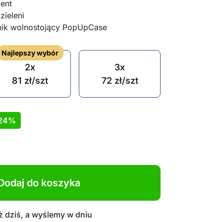
ent
zieleni
nik wolnostojący PopUpCase
Najlepszy wybór
2x
3x
81
zł
/szt
72
zł
/szt
24%
Dodaj do koszyka
 dziś, a wyślemy w dniu