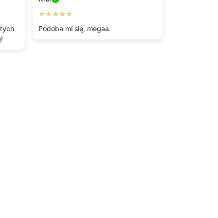
★★★★★
szych
Podoba mi się, megaa.
!