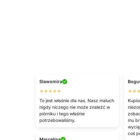
Slawomira
Bogu
★★★★★
★★
To jest właśnie dla nas. Nasz maluch
Kupion
nigdy niczego nie może znaleźć w
niezo
piórniku i tego właśnie
zobac
potrzebowaliśmy.
mu br
wycią
coś p
Marcelína