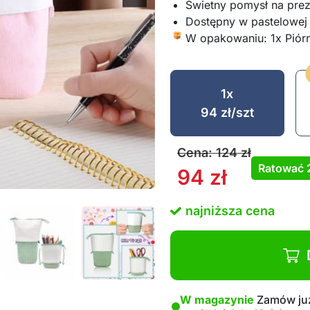
Świetny pomysł na prez
Dostępny w pastelowej 
W opakowaniu: 1x Piór
1x
94
zł
/szt
Cena:
124
zł
Ratować
94
zł
najniższa cena
W magazynie
Zamów już