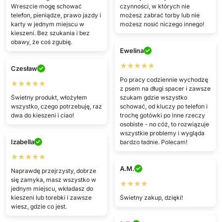
Wreszcie mogę schować
czynności, w których nie
telefon, pieniądze, prawo jazdy i
możesz zabrać torby lub nie
karty w jednym miejscu w
możesz nosić niczego innego!
kieszeni. Bez szukania i bez
obawy, że coś zgubię.
Ewelina
★★★★★
Czesław
Po pracy codziennie wychodzę
★★★★★
z psem na długi spacer i zawsze
Świetny produkt, włożyłem
szukam gdzie wszystko
wszystko, czego potrzebuję, raz
schować, od kluczy po telefon i
dwa do kieszeni i ciao!
trochę gotówki po inne rzeczy
osobiste - no cóż, to rozwiązuje
wszystkie problemy i wygląda
Izabella
bardzo ładnie. Polecam!
★★★★★
A.M.
Naprawdę przejrzysty, dobrze
się zamyka, masz wszystko w
★★★★
jednym miejscu, wkładasz do
kieszeni lub torebki i zawsze
Świetny zakup, dzięki!
wiesz, gdzie co jest.