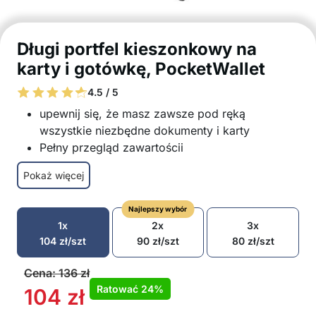
Długi portfel kieszonkowy na
karty i gotówkę, PocketWallet
4.5 / 5
upewnij się, że masz zawsze pod ręką
wszystkie niezbędne dokumenty i karty
Pełny przegląd zawartościi
Doskonała organizacja
Pokaż więcej
Przegroda na gotówkę i telefon bezpiecznie
zamykany na zamek błyskawiczny
Najlepszy wybór
26 uchwytów na karty i dokumenty
1x
2x
3x
Wygodny rozmiar
104
zł
/szt
90
zł
/szt
80
zł
/szt
Trwały i przyjemny w dotyku materiał
Pakiet zawiera: 1x w pełni przejrzysty
Cena:
136
zł
Ratować
24%
104
zł