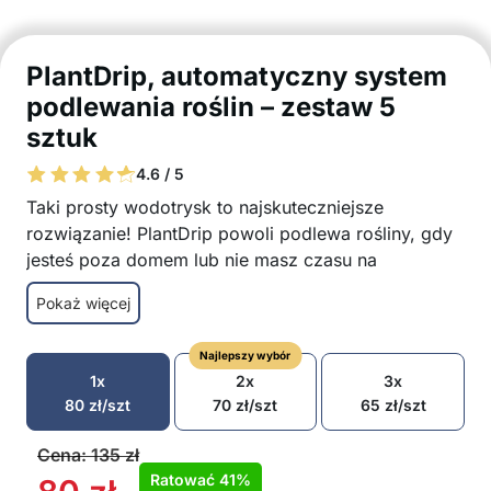
PlantDrip, automatyczny system
podlewania roślin – zestaw 5
sztuk
4.6 / 5
Taki prosty wodotrysk to najskuteczniejsze
rozwiązanie! PlantDrip powoli podlewa rośliny, gdy
jesteś poza domem lub nie masz czasu na
samodzielne podlewanie! System PlantDrip można
Pokaż więcej
przymocować do większości plastikowych butelek,
które można ponownie wykorzystać zamiast
Najlepszy wybór
wyrzucać! Po prostu napełnij butelkę wodą, podłącz
1x
2x
3x
ją do PlantDrip i zacznij podlewanie!
80
zł
/szt
70
zł
/szt
65
zł
/szt
idealne rozwiązanie, gdy jesteś na wakacjach
lub nie masz wystarczająco dużo czasu
Cena:
135
zł
prosty system, który ponownie wykorzystuje
Ratować
41%