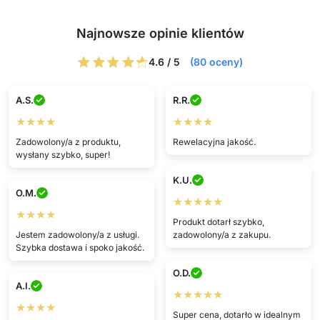
Najnowsze opinie klientów
4.6 / 5
(80 oceny)
A.S.
R.R.
★★★★
★★★★
Zadowolony/a z produktu,
Rewelacyjna jakość.
wysłany szybko, super!
K.U.
O.M.
★★★★★
★★★★
Produkt dotarł szybko,
Jestem zadowolony/a z usługi.
zadowolony/a z zakupu.
Szybka dostawa i spoko jakość.
O.D.
A.I.
★★★★★
★★★★
Super cena, dotarło w idealnym