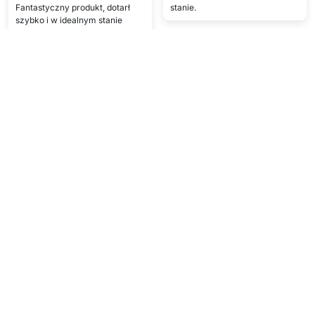
Fantastyczny produkt, dotarł
stanie.
szybko i w idealnym stanie
F.N.
A.J.
★★★★
★★★★★
Świetna jakość
Podoba mi się — szybko i łatwo.
Pokaż więcej
Napisz opinię
Szczegóły techniczne