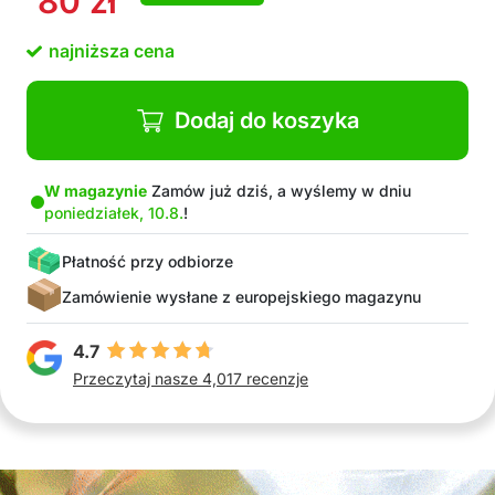
80
zł
zużyte plastikowe butelki
łatwa instalacja i uruchomienie w kilka minut
najniższa cena
miej najlepiej wyglądające rośliny w oknach, na
balkonach lub w ogrodzie
do użytku wewnętrznego i zewnętrznego
Dodaj do koszyka
W magazynie
Zamów już dziś, a wyślemy w dniu
poniedziałek, 10.8.
!
Płatność przy odbiorze
Zamówienie wysłane z europejskiego magazynu
4.7
Przeczytaj nasze 4,017 recenzje