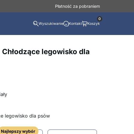
Płatność za pobraniem
0
Wyszukiwanie
Kontakt
Koszyk
Chłodzące legowisko dla
iały
ce legowisko dla psów
Najlepszy wybór