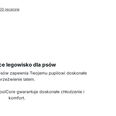
00 recenzje
ce legowisko dla psów
psów zapewnia Twojemu pupilowi doskonałe
orzeźwienie latem.
CoolCore gwarantuje doskonałe chłodzenie i
komfort.