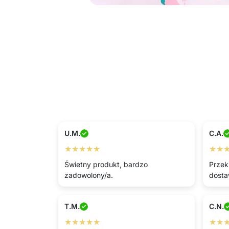
U.M.
C.A.
★★★★★
★★
Świetny produkt, bardzo
Przek
zadowolony/a.
dosta
T.M.
C.N.
★★★★★
★★