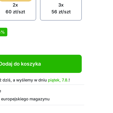
2x
3x
60
zł
/szt
56
zł
/szt
4%
Dodaj do koszyka
 dziś, a wyślemy w dniu
piątek, 7.8.
!
e
 europejskiego magazynu