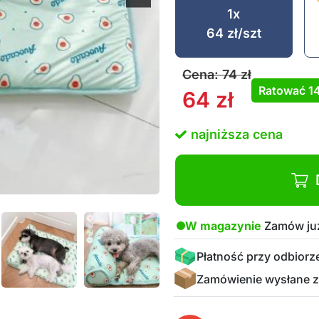
1x
64
zł
/szt
Cena:
74
zł
Ratować
1
64
zł
najniższa cena
W magazynie
Zamów już
Płatność przy odbiorz
Zamówienie wysłane z