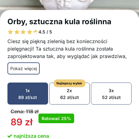
Orby, sztuczna kula roślinna
4.5 / 5
Ciesz się piękną zielenią bez konieczności
pielęgnacji! Ta sztuczna kula roślinna została
zaprojektowana tak, aby wyglądać jak prawdziwa,
ale bez potrzeby podlewania czy przycinania.
Pokaż więcej
Rozjaśnij swój ogród lub dom żywymi zielonymi
kulami, które pasują do każdej przestrzeni!
Najlepszy wybór
Nie wymaga podlewania, przycinania ani
1x
2x
3x
specjalnej opieki
89
zł
/szt
62
zł
/szt
52
zł
/szt
Odporna na UV, zachowuje swój kolor nawet w
mocnym słońcu
Cena:
118
zł
Odporna na warunki atmosferyczne
Ratować
25%
89
zł
Wykonana z wysokiej gęstości plastiku PE,
który jest bezpieczny dla środowiska
najniższa cena
Wszechstronne zastosowanie