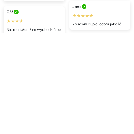
Jane
F.V.
★★★★★
★★★★
Polecam kupić, dobra jakość
Nie musiałem/am wychodzić po
paczkę, duży plus.
S.A.
★★★★
R.G.
Produkt działa ok, wysłany
★★★★
szybko, wszystko gra.
Lepsza cena niż w zwykłych
sklepach.
H.F.
★★★★
N.B.
Zakup udany i dostawa szybka.
★★★★
Szybka dostawa, produkt jak w
opisie.