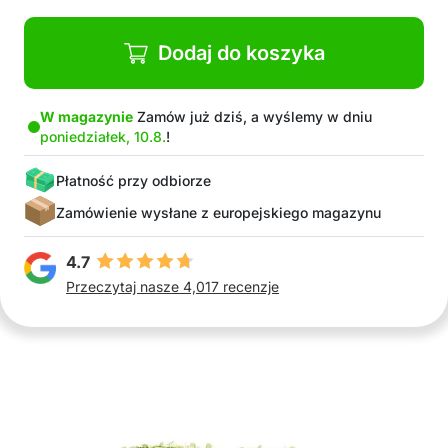
Idealna do wnętrz i na zewnątrz na tarasach,
balkonach lub w ogrodach
Dodaj do koszyka
Łatwa instalacja
W opakowaniu: 1x sztuczna kula roślinna
W magazynie
Zamów już dziś, a wyślemy w dniu
poniedziałek, 10.8.
!
Płatność przy odbiorze
Zamówienie wysłane z europejskiego magazynu
4.7
Przeczytaj nasze 4,017 recenzje