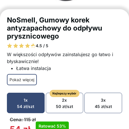
NoSmell, Gumowy korek
antyzapachowy do odpływu
prysznicowego
4.5 / 5
W większości odpływów zainstalujesz go łatwo i
błyskawicznie!
Łatwa instalacja
Ochrona przed zabrudzeniami
Pokaż więcej
Zapobiega nieprzyjemnym zapachom
Łatwe usuwanie brudu
Najlepszy wybór
Długa żywotność
1x
2x
3x
Opakowanie zawiera: 1x korek zabezpieczający
54
zł
/szt
50
zł
/szt
45
zł
/szt
przed nieprzyjemnymi zapachami
Cena:
115
zł
Ratować
53%