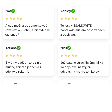
Iwo
Ashley
★★★★★
★★★★★
A czy można go zamontować
To jest NIESAMOWITE,
również w kuchni, a nie tylko w
naprawdę miałam dość zapachu
łazience?
z odpływu.
Tatiana
Niall
★★★★★
★★★★★
Świetny gadżet, teraz nie
Już dawno stracilibyśmy kilka
muszę zbierać jedzenia z
kolczyków i naszyjnik,
odpływu rękami.
gdybyśmy nie nie ten korek.
Carol
C.T.
★★★★★
★★★★
Prosty i skuteczny. To wszystko,
Imponujące, dotarło w idealnym
co mam do powiedzenia.
stanie.