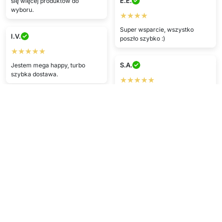
E.E.
się więcej produktów do
wyboru.
★★★★
Super wsparcie, wszystko
I.V.
poszło szybko :)
★★★★★
S.A.
Jestem mega happy, turbo
szybka dostawa.
★★★★★
Zadowolony/a z produktu,
J.J.
wysłany szybko, super!
★★★★★
K.J.
Naprawdę dobry. :)
★★★★
K.S.
Dobry produkt, prawie na czas,
zadowolony/a.
★★★★★
Podoba mi się ;)