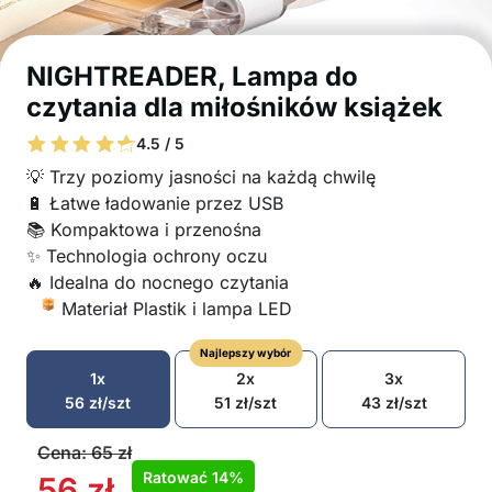
NIGHTREADER, Lampa do
czytania dla miłośników książek
4.5 / 5
💡 Trzy poziomy jasności na każdą chwilę
🔋 Łatwe ładowanie przez USB
📚 Kompaktowa i przenośna
✨ Technologia ochrony oczu
🔥 Idealna do nocnego czytania
Materiał Plastik i lampa LED
Najlepszy wybór
1x
2x
3x
56
zł
/szt
51
zł
/szt
43
zł
/szt
Cena:
65
zł
Ratować
14%
56
zł