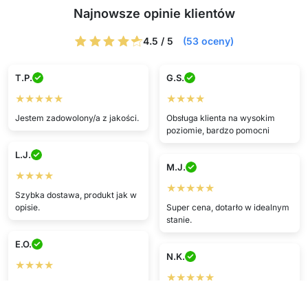
Najnowsze opinie klientów
4.5 / 5
(53 oceny)
T.P.
G.S.
★★★★★
★★★★
Jestem zadowolony/a z jakości.
Obsługa klienta na wysokim
poziomie, bardzo pomocni
L.J.
M.J.
★★★★
★★★★★
Szybka dostawa, produkt jak w
opisie.
Super cena, dotarło w idealnym
stanie.
E.O.
N.K.
★★★★
★★★★★
Wow, super towar i świetny
sklep.
Świetna jakość