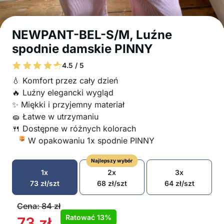
NEWPANT-BEL-S/M, Luźne
spodnie damskie PINNY
4.5 / 5
💧 Komfort przez cały dzień
🔥 Luźny elegancki wygląd
✨ Miękki i przyjemny materiał
🧽 Łatwe w utrzymaniu
🍴 Dostępne w różnych kolorach
W opakowaniu 1x spodnie PINNY
Najlepszy wybór
1x
2x
3x
73
zł
/szt
68
zł
/szt
64
zł
/szt
Cena:
84
zł
Ratować
13%
73
zł