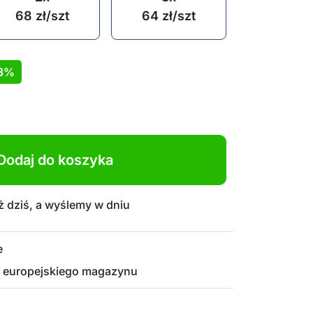
68
zł
/szt
64
zł
/szt
3%
Dodaj do koszyka
 dziś, a wyślemy w dniu
e
 europejskiego magazynu