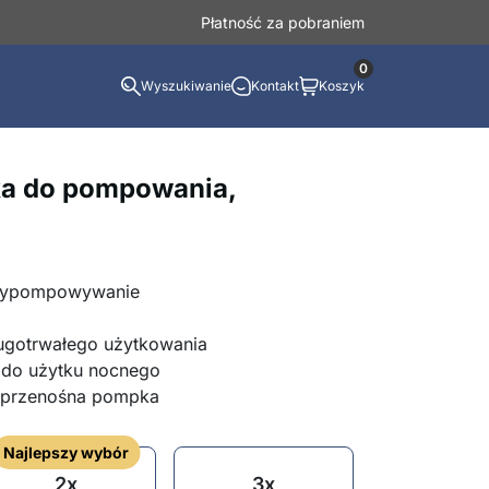
Płatność za pobraniem
0
Wyszukiwanie
Kontakt
Koszyk
a do pompowania,
 wypompowywanie
ugotrwałego użytkowania
 do użytku nocnego
i przenośna pompka
Najlepszy wybór
2x
3x