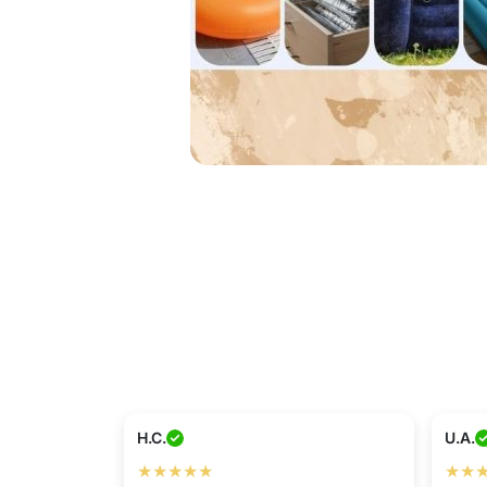
H.C.
U.A.
★★★★★
★★