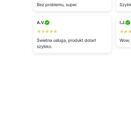
Bez problemu, super.
Szybk
A.V.
I.J.
★★★★★
★★
Świetna usługa, produkt dotarł
Wow, 
szybko.