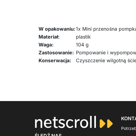
W opakowaniu:
1x Mini przenośna pompk
Materiał:
plastik
Waga:
104 g
Zastosowanie:
Pompowanie i wypompow
Konserwacja:
Czyszczenie wilgotną ści
KONT
Potrze
ŚLEDŹ NAS