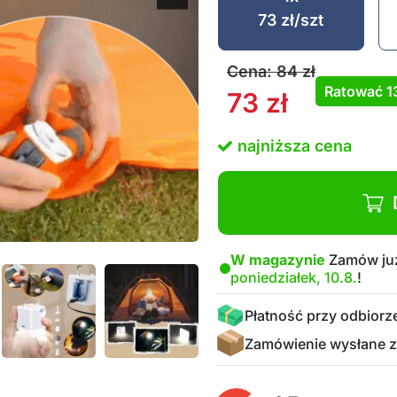
73
zł
/szt
Cena:
84
zł
Ratować
1
73
zł
najniższa cena
W magazynie
Zamów już
poniedziałek, 10.8.
!
Płatność przy odbiorz
Zamówienie wysłane z