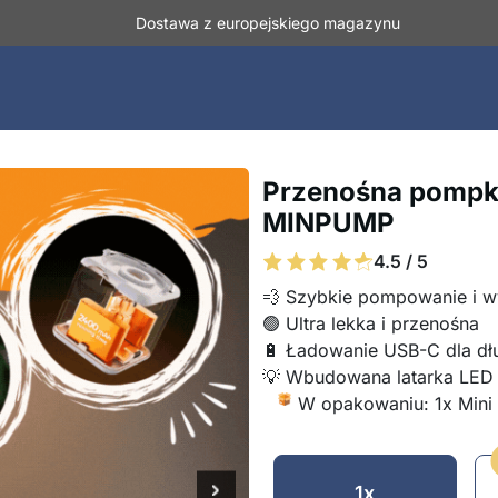
Dostawa z europejskiego magazynu
Przenośna pompk
MINPUMP
4.5 / 5
💨 Szybkie pompowanie i
🟢 Ultra lekka i przenośna
🔋 Ładowanie USB-C dla dł
💡 Wbudowana latarka LED
W opakowaniu: 1x Min
1x