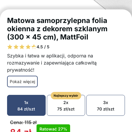
Matowa samoprzylepna folia
okienna z dekorem szklanym
(300 x 45 cm), MattFoil
4.5 / 5
Szybka i łatwa w aplikacji, odporna na
rozmazywanie i zapewniająca całkowitą
prywatność!
Naklejkę możesz nakleić na okna, szklane
Pokaż więcej
ścianki działowe, meble ze szklanymi drzwiami,
kabiny prysznicowe itp.
Najlepszy wybór
Matowa naklejka na szkło zapewnia całkowitą
1x
2x
3x
prywatność
84
zł
/szt
75
zł
/szt
70
zł
/szt
Doskonała ochrona przed silnymi promieniami
słonecznymi
Cena:
115
zł
Mniejsza przepuszczalność światła i ciepła
Ratować
27%