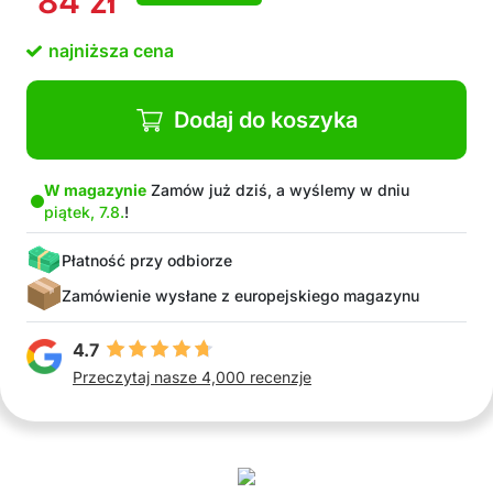
84
zł
Prosta instalacja przy użyciu wody z mydłem i
płaskiego przedmiotu
najniższa cena
Gdy znudzi Ci się naklejka, po prostu ją odklej –
bez plam i stłuczonego szkła
W opakowaniu: 1x folia szklana matowa (300 x
Dodaj do koszyka
45 cm)
W magazynie
Zamów już dziś, a wyślemy w dniu
piątek, 7.8.
!
Płatność przy odbiorze
Zamówienie wysłane z europejskiego magazynu
4.7
Przeczytaj nasze 4,000 recenzje