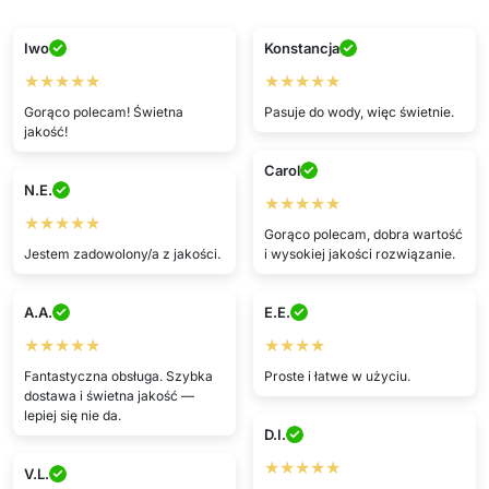
Iwo
Konstancja
★★★★★
★★★★★
Gorąco polecam! Świetna
Pasuje do wody, więc świetnie.
jakość!
Carol
N.E.
★★★★★
★★★★★
Gorąco polecam, dobra wartość
Jestem zadowolony/a z jakości.
i wysokiej jakości rozwiązanie.
A.A.
E.E.
★★★★★
★★★★
Fantastyczna obsługa. Szybka
Proste i łatwe w użyciu.
dostawa i świetna jakość —
lepiej się nie da.
D.I.
★★★★★
V.L.