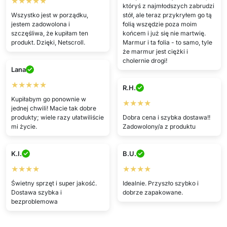
★★★★★
któryś z najmłodszych zabrudzi
Wszystko jest w porządku,
stół, ale teraz przykryłem go tą
jestem zadowolona i
folią wszędzie poza moim
szczęśliwa, że kupiłam ten
końcem i już się nie martwię.
produkt. Dzięki, Netscroll.
Marmur i ta folia - to samo, tyle
że marmur jest ciężki i
cholernie drogi!
Lana
★★★★★
R.H.
Kupiłabym go ponownie w
★★★★
jednej chwili! Macie tak dobre
produkty; wiele razy ułatwiliście
Dobra cena i szybka dostawa!!
mi życie.
Zadowolony/a z produktu
K.I.
B.U.
★★★★
★★★★
Świetny sprzęt i super jakość.
Idealnie. Przyszło szybko i
Dostawa szybka i
dobrze zapakowane.
bezproblemowa