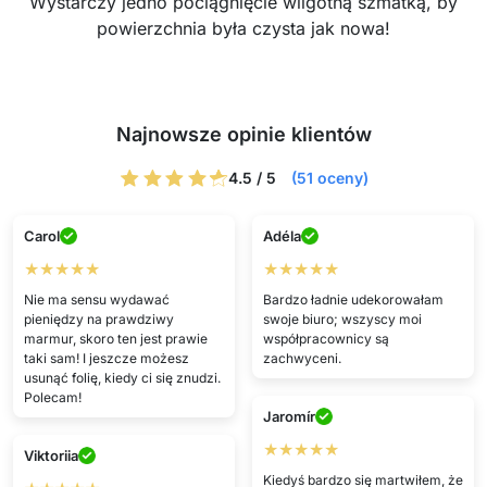
Wystarczy jedno pociągnięcie wilgotną szmatką, by
powierzchnia była czysta jak nowa!
Najnowsze opinie klientów
4.5 / 5
(51 oceny)
Carol
Adéla
★★★★★
★★★★★
Nie ma sensu wydawać
Bardzo ładnie udekorowałam
pieniędzy na prawdziwy
swoje biuro; wszyscy moi
marmur, skoro ten jest prawie
współpracownicy są
taki sam! I jeszcze możesz
zachwyceni.
usunąć folię, kiedy ci się znudzi.
Polecam!
Jaromír
★★★★★
Viktoriia
Kiedyś bardzo się martwiłem, że