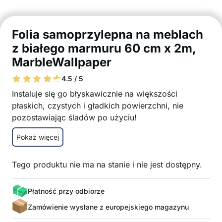
Folia samoprzylepna na meblach
z białego marmuru 60 cm x 2m,
MarbleWallpaper
4.5 / 5
Instaluje się go błyskawicznie na większości
płaskich, czystych i gładkich powierzchni, nie
pozostawiając śladów po użyciu!
Upiększa przestrzeń i zapewnia ochronę
Pokaż więcej
Łatwa instalacja – samoprzylepna podstawa
Łatwe czyszczenie
Tego produktu nie ma na stanie i nie jest dostępny.
Odporny na wodę
Regulowany rozmiar
Klej nie pozostawia śladów po użyciu
Płatność przy odbiorze
Opakowanie zawiera: 1x folia samoprzylepna w
Zamówienie wysłane z europejskiego magazynu
marmurkowy wzór