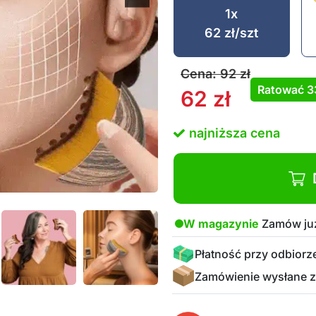
1x
62
zł
/szt
Cena:
92
zł
Ratować
3
62
zł
najniższa cena
W magazynie
Zamów już
Płatność przy odbiorz
Zamówienie wysłane z