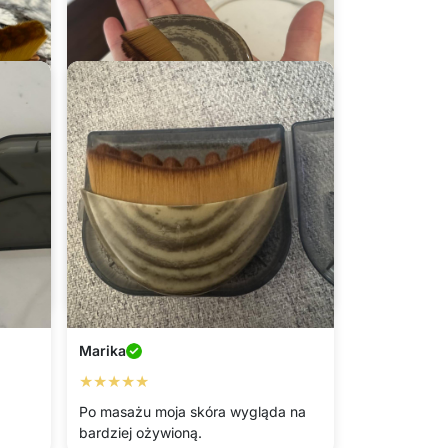
Amanda
★★★★★
Myślę, że linia podbródka wygląda
bardziej zdefiniowana.
Marika
★★★★★
Po masażu moja skóra wygląda na
bardziej ożywioną.