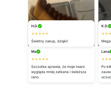
H.G.
K.D.
★★★★★
★★
Świetny zakup, dzięki!
Mega
Ma
Lana
★★★★★
★★
Szczotka sprawia, że moja twarz
Po ki
wygląda mniej zatkana i świeższa
zauwa
rano.
uczuc