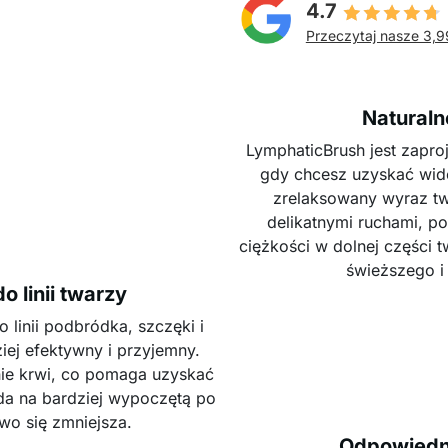
4.7
Przeczytaj nasze 3,9
Natural
LymphaticBrush jest zapro
gdy chcesz uzyskać wido
zrelaksowany wyraz tw
delikatnymi ruchami, p
ciężkości w dolnej części 
świeższego i
 linii twarzy
 linii podbródka, szczęki i
iej efektywny i przyjemny.
nie krwi, co pomaga uzyskać
ąda na bardziej wypoczętą po
owo się zmniejsza.
Odpowiedni