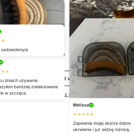
★★
 zadowolony/a
Stanislawa
★★★
★★★★★
Pokaż więcej
lku dniach używania
Używam jej wieczorem i masaż
żyłem bardziej zrelaksowane
zawsze mnie uspokaja.
ie w szczęce.
Napisz opinię
Melissa
★★★★★
Zapewnia mojej skórze dobre
ukrwienie i już widzę różnicę.