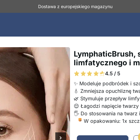
Dostawa z europejskiego magazynu
LymphaticBrush, 
limfatycznego i 
4.5 / 5
✨ Modeluje podbródek i sz
💧 Zmniejsza opuchliznę tw
🌿 Stymuluje przepływ limfy
😌 Łagodzi napięcie twarzy
🖐️ Do stosowania na twarz i
W opakowaniu: 1x szcz