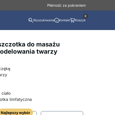
Płatność za pobraniem
0
Wyszukiwanie
Kontakt
Koszyk
szczotka do masażu
modelowania twarzy
czękę
arzy
 ciało
otka limfatyczna
Najlepszy wybór