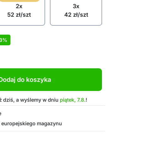
2x
3x
52
zł
/szt
42
zł
/szt
3%
Dodaj do koszyka
 dziś, a wyślemy w dniu
piątek, 7.8.
!
e
 europejskiego magazynu