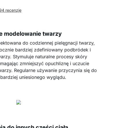
94 recenzje
ne modelowanie twarzy
jektowana do codziennej pielęgnacji twarzy,
cznie bardziej zdefiniowany podbródek i
arzy. Stymuluje naturalne procesy skóry
omagając zmniejszyć opuchliznę i uczucie
twarzy. Regularne używanie przyczynia się do
 bardziej uniesionego wyglądu.
a do innych części ciała