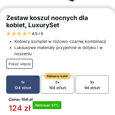
Zestaw koszul nocnych dla
kobiet, LuxurySet
4.5 / 5
Kobiecy komplet w różowo-czarnej kombinacji
Luksusowe materiały przyjemne w dotyku i w
noszeniu
Atrakcyjne koronkowe detale
Pokaż więcej
Przemyślane kroje pasują do każdego typu
sylwetki
Najlepszy wybór
Zestaw do spania i relaksu w domu w ciągu dnia
1x
2x
3x
Rozmiar uniwersalny od S do L
124
zł
/szt
104
zł
/szt
94
zł
/szt
W zestawie: 1x szlafrok
Cena:
156
zł
Ratować
21%
124
zł