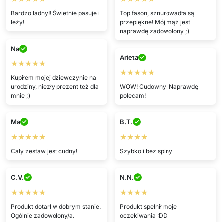
Bardzo ładny!! Świetnie pasuje i
Top fason, sznurowadła są
leży!
przepiękne! Mój mąż jest
naprawdę zadowolony ;)
Na
Arleta
★★★★★
★★★★★
Kupiłem mojej dziewczynie na
urodziny, niezły prezent też dla
WOW! Cudowny! Naprawdę
mnie ;)
polecam!
Ma
B.T.
★★★★★
★★★★
Cały zestaw jest cudny!
Szybko i bez spiny
C.V.
N.N.
★★★★★
★★★★
Produkt dotarł w dobrym stanie.
Produkt spełnił moje
Ogólnie zadowolony/a.
oczekiwania :DD