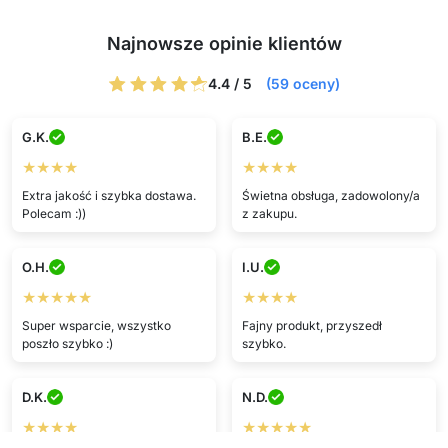
Najnowsze opinie klientów
4.4 / 5
(59 oceny)
G.K.
B.E.
★★★★
★★★★
Extra jakość i szybka dostawa.
Świetna obsługa, zadowolony/a
Polecam :))
z zakupu.
O.H.
I.U.
★★★★★
★★★★
Super wsparcie, wszystko
Fajny produkt, przyszedł
poszło szybko :)
szybko.
D.K.
N.D.
★★★★
★★★★★