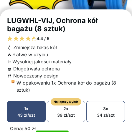
LUGWHL-VIJ, Ochrona kół
bagażu (8 sztuk)
4.4 / 5
💧 Zmniejsza hałas kół
🔥 Łatwe w użyciu
✨ Wysokiej jakości materiały
🧽 Długotrwała ochrona
🍴 Nowoczesny design
W opakowaniu 1x Ochrona kół do bagażu (8
sztuk)
Najlepszy wybór
1x
2x
3x
43
zł
/szt
39
zł
/szt
34
zł
/szt
Cena:
50
zł