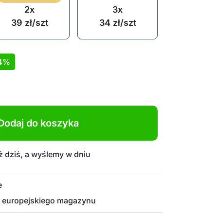
2x
3x
39
zł
/szt
34
zł
/szt
4%
Dodaj do koszyka
 dziś, a wyślemy w dniu
e
 europejskiego magazynu