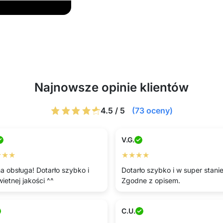
Najnowsze opinie klientów
4.5 / 5
(73 oceny)
V.G.
★★★
★★★★
na obsługa! Dotarło szybko i
Dotarło szybko i w super stanie
wietnej jakości ^^
Zgodne z opisem.
C.U.