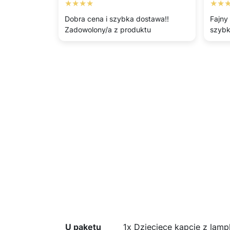
★★★★
★★
Dobra cena i szybka dostawa!!
Fajny
Zadowolony/a z produktu
szyb
U paketu
1x Dziecięce kapcie z lam