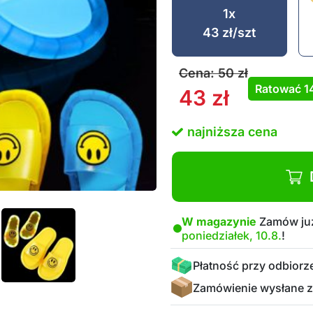
1x
43
zł
/szt
Cena:
50
zł
Ratować
1
43
zł
najniższa cena
W magazynie
Zamów już
poniedziałek, 10.8.
!
Płatność przy odbiorz
Zamówienie wysłane z