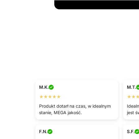
M.K.
M.T.
★★★★★
★★
Produkt dotarł na czas, w idealnym
Ideal
stanie, MEGA jakość.
jest ś
F.N.
S.F.