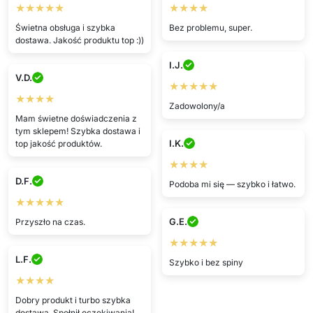
★★★★★
★★★★
Świetna obsługa i szybka
Bez problemu, super.
dostawa. Jakość produktu top :))
I.J.
V.D.
★★★★★
★★★★
Zadowolony/a
Mam świetne doświadczenia z
tym sklepem! Szybka dostawa i
I.K.
top jakość produktów.
★★★★
D.F.
Podoba mi się — szybko i łatwo.
★★★★★
G.E.
Przyszło na czas.
★★★★★
L.F.
Szybko i bez spiny
★★★★
Dobry produkt i turbo szybka
dostawa. Spełnił oczekiwania!