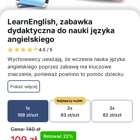
LearnEnglish, zabawka
dydaktyczna do nauki języka
angielskiego
4.5 / 5
Wychowawcy uważają, że wczesna nauka języka
angielskiego poprzez zabawę ma kluczowe
znaczenie, ponieważ powinno to pomóc dziecku
rozwinąć doskonałe zdolności słuchania nawet w
Pokaż więcej
dalszym procesie szkolnym. Ta zabawka
dydaktyczna do nauki języka angielskiego została
Najlepszy wybór
zaprojektowana tak, aby dziecko jednocześnie
1x
2x
3x
obserwowało obrazek, patrzyło na słowo i słuchało
109
zł
/szt
93
zł
/szt
82
zł
/szt
wymowy.
Nauka angielskiego jest najskuteczniejsza
Cena:
140
zł
poprzez zabawę
Ratować
22%
109
zł