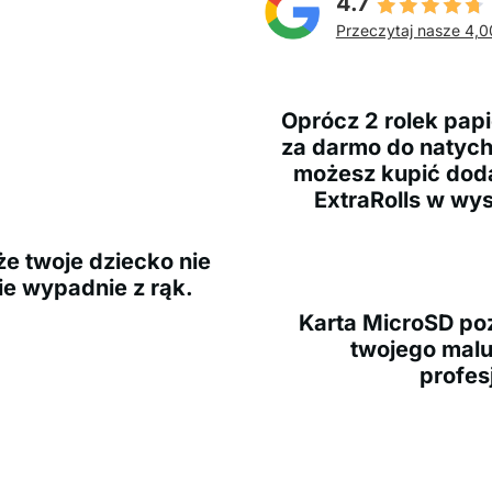
4.7
Przeczytaj nasze 4,0
Oprócz 2 rolek papi
za darmo do natych
możesz kupić doda
ExtraRolls w wy
e twoje dziecko nie
ie wypadnie z rąk.
Karta MicroSD po
twojego mal
profes