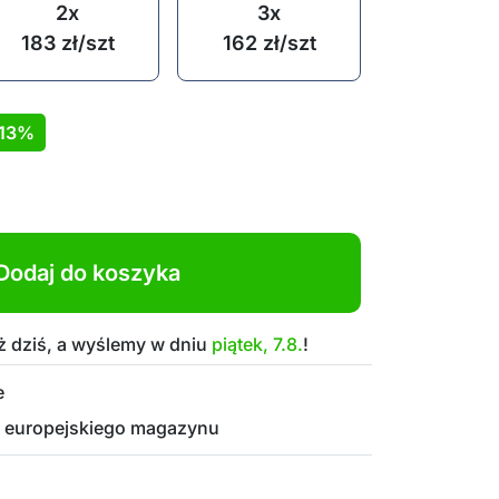
2x
3x
183
zł
/szt
162
zł
/szt
13%
Dodaj do koszyka
 dziś, a wyślemy w dniu
piątek, 7.8.
!
e
 europejskiego magazynu