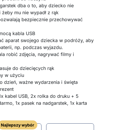
arstek dba o to, aby dziecko nie
i żeby mu nie wypadł z rąk
pozwalają bezpiecznie przechowywać
omocą kabla USB
ć aparat swojego dziecka w podróży, aby
aterii, np. podczas wyjazdu.
la robić zdjęcia, nagrywać filmy i
suje do dziecięcych rąk
ny w użyciu
o dzień, ważne wydarzenia i święta
rezent
1x kabel USB, 2x rolka do druku + 5
armo, 1x pasek na nadgarstek, 1x karta
Najlepszy wybór