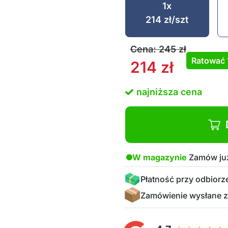
1x
214
zł
/szt
Cena:
245
zł
Ratować
214
zł
najniższa cena
W magazynie
Zamów już
Płatność przy odbiorz
Zamówienie wysłane z