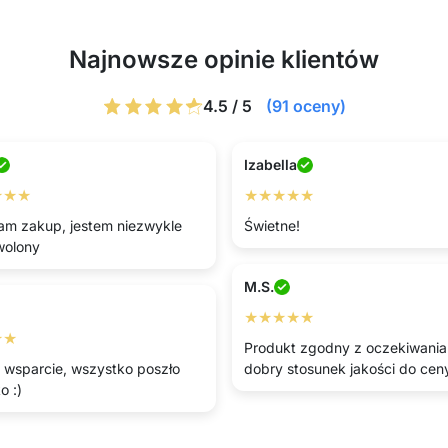
Najnowsze opinie klientów
4.5 / 5
(91 oceny)
Izabella
★★★
★★★★★
am zakup, jestem niezwykle
Świetne!
wolony
M.S.
★★★★★
★★
Produkt zgodny z oczekiwani
 wsparcie, wszystko poszło
dobry stosunek jakości do cen
o :)