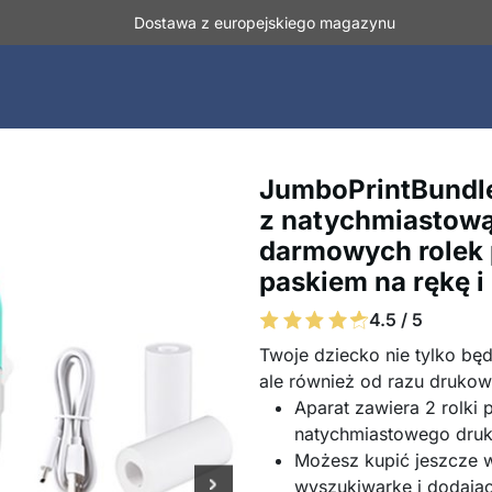
Dostawa z europejskiego magazynu
JumboPrintBundle,
z natychmiastową
darmowych rolek 
paskiem na rękę i
4.5 / 5
Twoje dziecko nie tylko będ
ale również od razu druko
Aparat zawiera 2 rolki
natychmiastowego dru
Możesz kupić jeszcze w
wyszukiwarkę i dodają