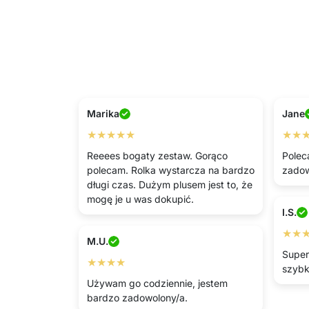
Marika
Jane
★★★★★
★★
Reeees bogaty zestaw. Gorąco
Polec
polecam. Rolka wystarcza na bardzo
zado
długi czas. Dużym plusem jest to, że
mogę je u was dokupić.
I.S.
★★
M.U.
Super
★★★★
szybk
Używam go codziennie, jestem
bardzo zadowolony/a.