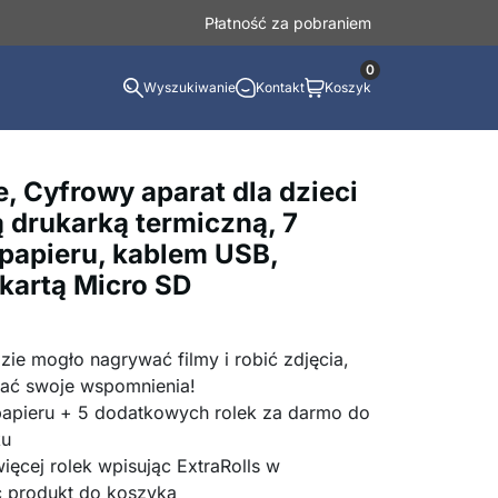
Płatność za pobraniem
0
Wyszukiwanie
Kontakt
Koszyk
 Cyfrowy aparat dla dzieci
 drukarką termiczną, 7
papieru, kablem USB,
 kartą Micro SD
zie mogło nagrywać filmy i robić zdjęcia,
wać swoje wspomnienia!
 papieru + 5 dodatkowych rolek za darmo do
ku
ięcej rolek wpisując ExtraRolls w
c produkt do koszyka