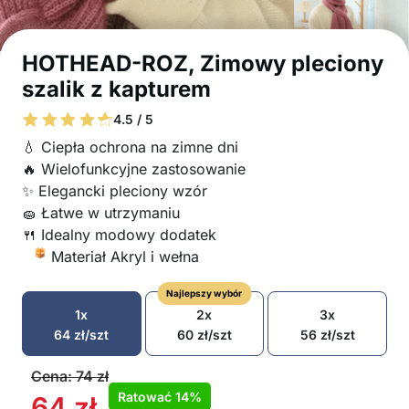
HOTHEAD-ROZ, Zimowy pleciony
szalik z kapturem
4.5 / 5
💧 Ciepła ochrona na zimne dni
🔥 Wielofunkcyjne zastosowanie
✨ Elegancki pleciony wzór
🧽 Łatwe w utrzymaniu
🍴 Idealny modowy dodatek
Materiał Akryl i wełna
Najlepszy wybór
1x
2x
3x
64
zł
/szt
60
zł
/szt
56
zł
/szt
Cena:
74
zł
Ratować
14%
64
zł