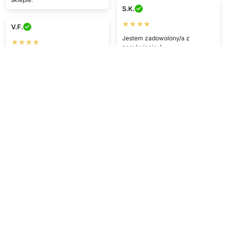
S.K.
★★★★
V.F.
Jestem zadowolony/a z
★★★★
zamówienia :)
Idealna obsługa! Dotarło szybko
i jest świetnej jakości ^^
P.R.
★★★★★
T.D.
Dobra jakość, szybka dostawa.
★★★★★
Świetna usługa! Produkt dotarł
szybko i w idealnym stanie.
Najbardziej zadowolony/a
jestem z obsługi.
Pokaż więcej
Napisz opinię