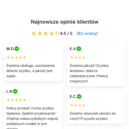
Najnowsze opinie klientów
4.5 / 5
(62 oceny)
M.D.
E.V.
★★★★★
★★★★
Świetna obsługa, zamówienie
Świetna jakość! Szybka
dotarło szybko, a jakość jest
dostawa i dobrze
super.
zabezpieczone. Polecę
znajomym!
L.R.
E.C.
★★★★★
★★★★
Dobry produkt i turbo szybka
dostawa. Spełnił oczekiwania!
Świetny stosunek jakości do
Chętnie zobaczył(a)bym więcej
ceny!! Przyszło szybko.
podobnych modeli w tym
sklepie.