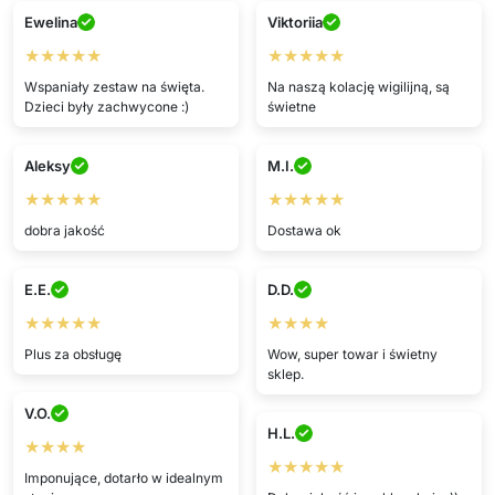
Ewelina
Viktoriia
★★★★★
★★★★★
Wspaniały zestaw na święta.
Na naszą kolację wigilijną, są
Dzieci były zachwycone :)
świetne
Aleksy
M.I.
★★★★★
★★★★★
dobra jakość
Dostawa ok
E.E.
D.D.
★★★★★
★★★★
Plus za obsługę
Wow, super towar i świetny
sklep.
V.O.
H.L.
★★★★
★★★★★
Imponujące, dotarło w idealnym