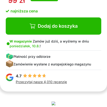
99
zł
Idealne do użytku w domu, biurze lub na
wydarzeniach świątecznych
najniższa cena
Odpowiednie na wiele sezonów
W opakowaniu: 20x nakryć, 4x świąteczne
pokrowce na krzesła
Dodaj do koszyka
W magazynie
Zamów już dziś, a wyślemy w dniu
poniedziałek, 10.8.
!
Płatność przy odbiorze
Zamówienie wysłane z europejskiego magazynu
4.7
Przeczytaj nasze 4,010 recenzje