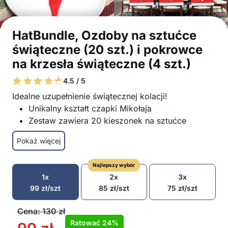
HatBundle, Ozdoby na sztućce
świąteczne (20 szt.) i pokrowce
na krzesła świąteczne (4 szt.)
4.5 / 5
Idealne uzupełnienie świątecznej kolacji!
Unikalny kształt czapki Mikołaja
Zestaw zawiera 20 kieszonek na sztućce
Otrzymujesz również 4 pokrowce na krzesła w
Pokaż więcej
kształcie czapki Mikołaja
Wykonane z miękkiego i trwałego materiału,
Najlepszy wybór
łatwe w utrzymaniu i długowieczne
1x
2x
3x
Łatwe w utrzymaniu i czyszczeniu
99
zł
/szt
85
zł
/szt
75
zł
/szt
Odpowiednie dla wszystkich rodzajów
sztućców oraz wszystkich standardowych
Cena:
130
zł
kształtów i rozmiarów krzeseł
Ratować
24%