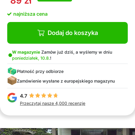
89
zł
składany
Całkowita rozrywka
najniższa cena
Letnie ochłodzenie i orzeźwienie
Wysokiej jakości materiał PVC
Pakiet zawiera: 1x dmuchany basen
Dodaj do koszyka
W magazynie
Zamów już dziś, a wyślemy w dniu
poniedziałek, 10.8.
!
Płatność przy odbiorze
Zamówienie wysłane z europejskiego magazynu
4.7
Przeczytaj nasze 4,000 recenzje