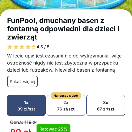
FunPool, dmuchany basen z
fontanną odpowiedni dla dzieci i
zwierząt
4.5 / 5
W lecie upał jest czasami nie do wytrzymania, więc
ostrożność nigdy nie jest zbyteczna w przypadku
dzieci lub futrzaków. Niewielki basen z fontanną
zapewni prawdziwe letnie orzeźwienie, w którym
Pokaż więcej
dzieci lub zwierzaki będą się szczęśliwie bawić i co
najważniejsze – odświeżyć!
Najlepszy wybór
Nadmuchiwany basen z zabawną fontanną
1x
2x
3x
Możesz łatwo podłączyć fontannę za pomocą
89
zł
/szt
76
zł
/szt
67
zł
/szt
węża ogrodowego
Łatwy w użyciu
Cena:
119
zł
Doskonały wybór w podróży, ponieważ jest
Ratować
25%