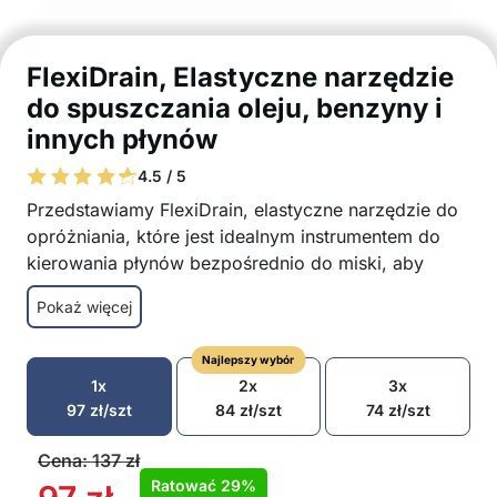
FlexiDrain, Elastyczne narzędzie
do spuszczania oleju, benzyny i
innych płynów
4.5 / 5
Przedstawiamy FlexiDrain, elastyczne narzędzie do
opróżniania, które jest idealnym instrumentem do
kierowania płynów bezpośrednio do miski, aby
zagwarantować bezproblemową wymianę oleju i
Pokaż więcej
płynów! FlexiDrain doskonale nadaje się do
spuszczania oleju, benzyny i innych płynów z
Najlepszy wybór
samochodów, ciężarówek, motocykli, quadów,
1x
2x
3x
sprzętu przemysłowego, sprzętu do trawników i
97
zł
/szt
84
zł
/szt
74
zł
/szt
wózków widłowych!
Idealny do olejów, benzyny i innych płynów
Cena:
137
zł
Elastyczny i nadający się do ponownego
Ratować
29%