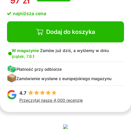
97
zł
kształtowania, dzięki czemu pasuje do każdego
otworu
najniższa cena
Bez bałaganu podczas wymiany oleju i płynów
Wielokrotnego użytku i wykonane z trwałych
materiałów
Dodaj do koszyka
Działa w temperaturach od -30 ° C do 200 ° C
W magazynie
Zamów już dziś, a wyślemy w dniu
piątek, 7.8.
!
Płatność przy odbiorze
Zamówienie wysłane z europejskiego magazynu
4.7
Przeczytaj nasze 4,000 recenzje