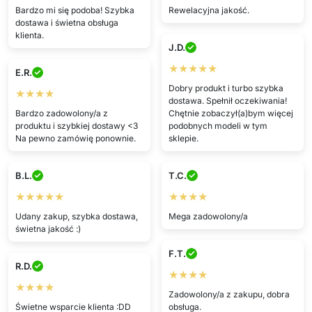
Bardzo mi się podoba! Szybka
Rewelacyjna jakość.
dostawa i świetna obsługa
klienta.
J.D.
★★★★★
E.R.
Dobry produkt i turbo szybka
★★★★
dostawa. Spełnił oczekiwania!
Bardzo zadowolony/a z
Chętnie zobaczył(a)bym więcej
produktu i szybkiej dostawy <3
podobnych modeli w tym
Na pewno zamówię ponownie.
sklepie.
B.L.
T.C.
★★★★★
★★★★
Udany zakup, szybka dostawa,
Mega zadowolony/a
świetna jakość :)
F.T.
R.D.
★★★★
★★★★
Zadowolony/a z zakupu, dobra
Świetne wsparcie klienta :DD
obsługa.