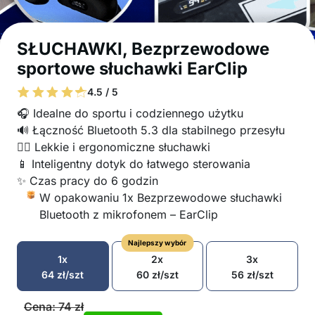
SŁUCHAWKI, Bezprzewodowe
sportowe słuchawki EarClip
4.5 / 5
🎧 Idealne do sportu i codziennego użytku
🔊 Łączność Bluetooth 5.3 dla stabilnego przesyłu
🏃‍♂️ Lekkie i ergonomiczne słuchawki
📱 Inteligentny dotyk do łatwego sterowania
✨ Czas pracy do 6 godzin
W opakowaniu 1x Bezprzewodowe słuchawki
Bluetooth z mikrofonem – EarClip
Najlepszy wybór
1x
2x
3x
64
zł
/szt
60
zł
/szt
56
zł
/szt
Cena:
74
zł