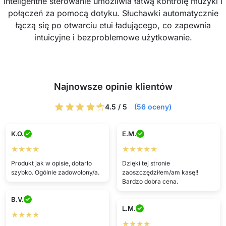
Inteligentne sterowanie umożliwia łatwą kontrolę muzyki i
połączeń za pomocą dotyku. Słuchawki automatycznie
łączą się po otwarciu etui ładującego, co zapewnia
intuicyjne i bezproblemowe użytkowanie.
Najnowsze opinie klientów
4.5 / 5
(56 oceny)
K.O.
E.M.
★★★★
★★★★★
Produkt jak w opisie, dotarło
Dzięki tej stronie
szybko. Ogólnie zadowolony/a.
zaoszczędziłem/am kasę!!
Bardzo dobra cena.
B.V.
L.M.
★★★★
★★★★