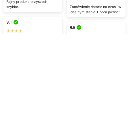
Fajny produkt, przyszedł
szybko.
Zamówienie dotarło na czas i w
idealnym stanie. Dobra jakość!!
S.T.
R.E.
★★★★
★★★★
Świetna obsługa, zamówienie
dotarło szybko, a jakość jest
Produkt dotarł na czas, w
super.
idealnym stanie, MEGA jakość.
R.H.
V.C.
★★★★★
★★★★★
Bardzo mi się podoba :)))
Mega, na pewno zamówię
ponownie
Pokaż więcej
Napisz opinię