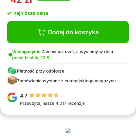
Kompaktowa i przenośna
Odpowiednia dla większości pojazdów
najniższa cena
osobowych
W Pakiecie 1x składany parasol na szybę
Dodaj do koszyka
W magazynie
Zamów już dziś, a wyślemy w dniu
poniedziałek, 10.8.
!
Płatność przy odbiorze
Zamówienie wysłane z europejskiego magazynu
4.7
Przeczytaj nasze 4,017 recenzje