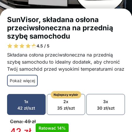
SunVisor, składana osłona
przeciwsłoneczna na przednią
szybę samochodu
4.5 / 5
Składana osłona przeciwsłoneczna na przednią
szybę samochodu to idealny dodatek, aby chronić
Twój samochód przed wysokimi temperaturami oraz
zbyt gorącą kierownicą i deską rozdzielczą!
Pokaż więcej
Skuteczna ochrona deski rozdzielczej, siedzeń i
kierownicy przed ciepłem
Najlepszy wybór
Zmniejsza temperaturę wewnątrz samochodu
1x
2x
3x
Łatwa w montażu
42
zł
/szt
35
zł
/szt
30
zł
/szt
Składana konstrukcja dla łatwego
przechowywania
Cena:
49
zł
Wykonana z wysokiej jakości materiałów
Ratować
14%
42
zł