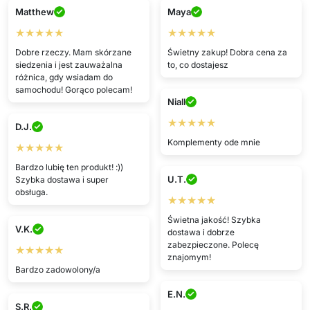
Matthew
Maya
★★★★★
★★★★★
Dobre rzeczy. Mam skórzane
Świetny zakup! Dobra cena za
siedzenia i jest zauważalna
to, co dostajesz
różnica, gdy wsiadam do
samochodu! Gorąco polecam!
Niall
★★★★★
D.J.
Komplementy ode mnie
★★★★★
Bardzo lubię ten produkt! :))
U.T.
Szybka dostawa i super
obsługa.
★★★★★
Świetna jakość! Szybka
V.K.
dostawa i dobrze
zabezpieczone. Polecę
★★★★★
znajomym!
Bardzo zadowolony/a
E.N.
S.R.