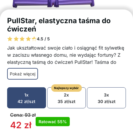
PullStar, elastyczna taśma do
ćwiczeń
4.5 / 5
Jak ukształtować swoje ciało i osiągnąć fit sylwetkę
w zaciszu własnego domu, nie wydając fortuny? Z
elastyczną taśmą do ćwiczeń PullStar! Taśma do
ćwiczeń pozwala na wykonywanie kilku różnych
Pokaż więcej
rutyn treningowych, które angażują różne grupy
mięśniowe. Nawet trenerzy sportowi polecają ten
Najlepszy wybór
produkt!
1x
2x
3x
Pomoc treningowa, która aktywnie działa na
42
zł
/szt
35
zł
/szt
30
zł
/szt
bicepsy, nogi, ramiona, plecy, klatkę piersiową i
brzuch
Cena:
93
zł
Kilka różnych sposobów ćwiczeń – leżąc, stojąc
Ratować
55%
42
zł
i siedząc