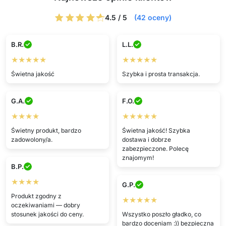
4.5 / 5
(42 oceny)
B.R.
L.L.
★★★★★
★★★★★
Świetna jakość
Szybka i prosta transakcja.
G.A.
F.O.
★★★★
★★★★★
Świetny produkt, bardzo
Świetna jakość! Szybka
zadowolony/a.
dostawa i dobrze
zabezpieczone. Polecę
znajomym!
B.P.
★★★★
G.P.
Produkt zgodny z
★★★★★
oczekiwaniami — dobry
stosunek jakości do ceny.
Wszystko poszło gładko, co
bardzo doceniam :)) bezpieczna