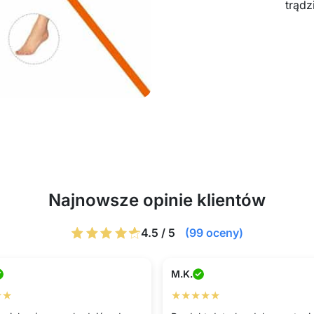
trądz
Najnowsze opinie klientów
4.5 / 5
(99 oceny)
M.K.
★★
★★★★★