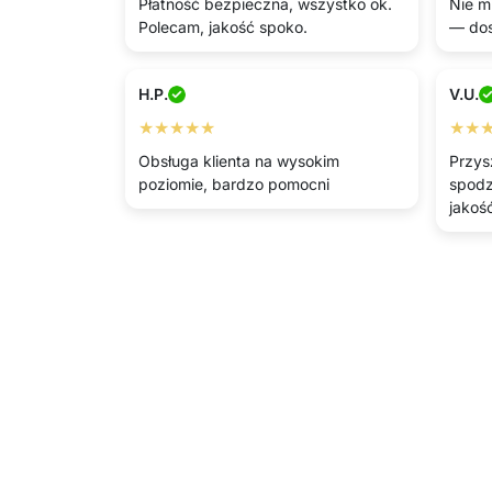
Płatność bezpieczna, wszystko ok.
Nie m
Polecam, jakość spoko.
— dos
H.P.
V.U.
★★★★★
★★
Obsługa klienta na wysokim
Przysz
poziomie, bardzo pomocni
spodz
jakoś