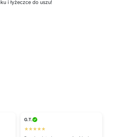
iku i łyżeczce do uszu!
G.T.
★★★★★