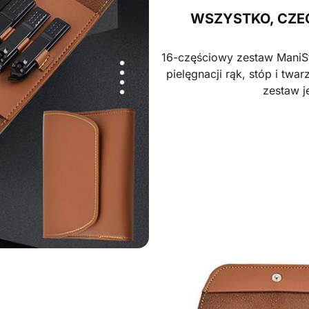
WSZYSTKO, CZE
16-częściowy zestaw ManiSt
pielęgnacji rąk, stóp i twa
zestaw j