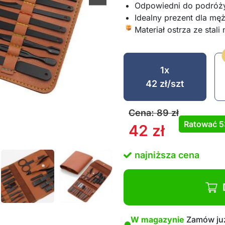
Odpowiedni do podróż
Idealny prezent dla męż
Materiał ostrza ze stal
1x
42
zł
/szt
Cena:
89
zł
Ratować
5
42
zł
najniższa cena
W magazynie
Zamów już