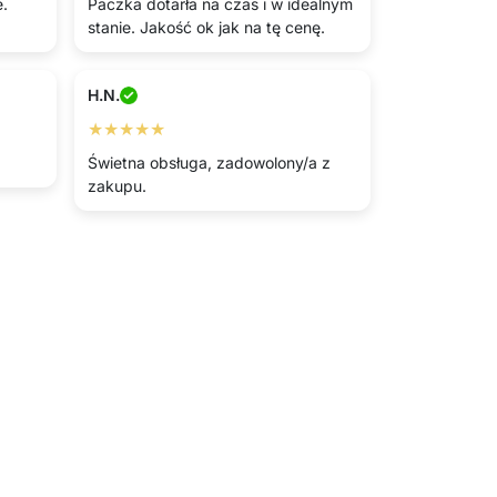
e.
Paczka dotarła na czas i w idealnym
stanie. Jakość ok jak na tę cenę.
H.N.
★★★★★
Świetna obsługa, zadowolony/a z
zakupu.