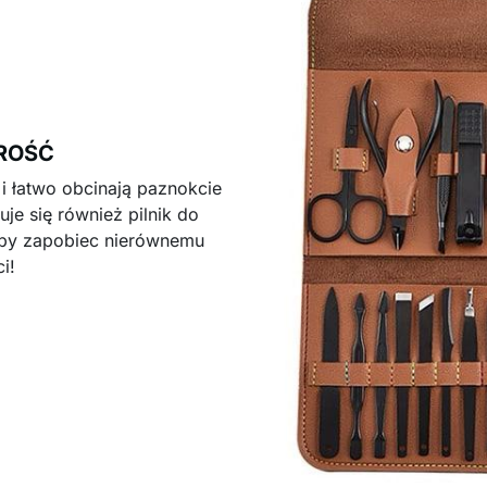
ROŚĆ
 i łatwo obcinają paznokcie
je się również pilnik do
 aby zapobiec nierównemu
i!