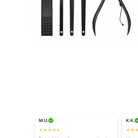
M.U.
K.K.
★★★★★
★★