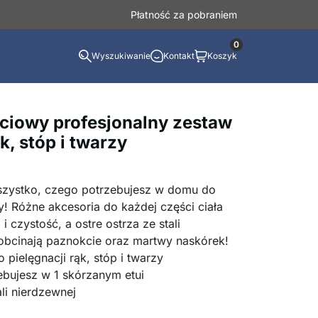
Płatność za pobraniem
0
Wyszukiwanie
Kontakt
Koszyk
ściowy profesjonalny zestaw
k, stóp i twarzy
szystko, czego potrzebujesz w domu do
zy! Różne akcesoria do każdej części ciała
 czystość, a ostre ostrza ze stali
 obcinają paznokcie oraz martwy naskórek!
pielęgnacji rąk, stóp i twarzy
bujesz w 1 skórzanym etui
ali nierdzewnej