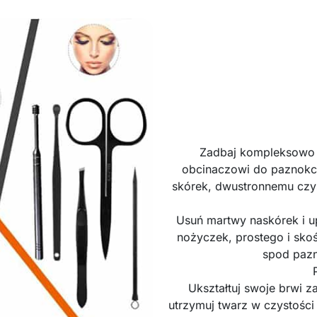
Zadbaj kompleksowo 
obcinaczowi do paznokc
skórek, dwustronnemu czyś
Usuń martwy naskórek i 
nożyczek, prostego i sko
spod pazn
Ukształtuj swoje brwi 
utrzymuj twarz w czystośc