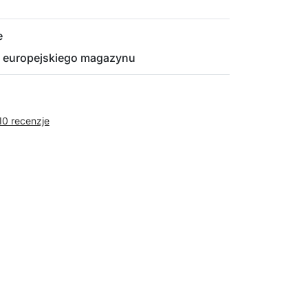
e
 europejskiego magazynu
10 recenzje