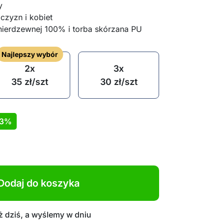
y
czyzn i kobiet
i nierdzewnej 100% i torba skórzana PU
Najlepszy wybór
2x
3x
35
zł
/szt
30
zł
/szt
3%
Dodaj do koszyka
 dziś, a wyślemy w dniu