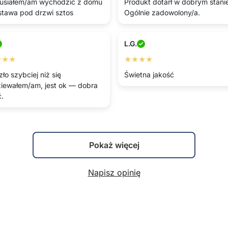
usiałem/am wychodzić z domu
Produkt dotarł w dobrym stani
tawa pod drzwi sztos
Ogólnie zadowolony/a.
L.G.
★★★
★★★★
ło szybciej niż się
Świetna jakość
iewałem/am, jest ok — dobra
ć.
Pokaż więcej
Napisz opinię