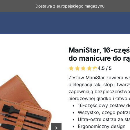
Dostawa z europejskiego magazynu
ManiStar, 16-czę
do manicure do rą
4.5 / 5
Zestaw ManiStar zawiera w
pielęgnacji rąk, stóp i twar
zapewniają bezpieczeństwo i
nierdzewnej gładko i łatwo
16-częściowy zestaw do 
Wszystko, czego potrze
Ultra-ostre ostrza ze st
Ergonomiczny design