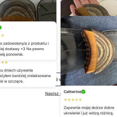
★★
o zadowolony/a z produktu i
iej dostawy <3 Na pewno
ię ponownie.
Stanislawa
★★★
★★★★★
lku dniach używania
Używam jej wieczorem i masaż
żyłem bardziej zrelaksowane
zawsze mnie uspokaja.
Pokaż więcej
ie w szczęce.
Catherine
Napisz opinię
★★★★★
Zapewnia mojej skórze dobre
ukrwienie i już widzę różnicę.