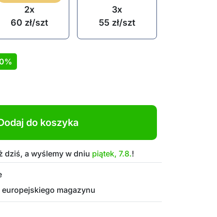
2x
3x
60
zł
/szt
55
zł
/szt
30%
Dodaj do koszyka
 dziś, a wyślemy w dniu
piątek, 7.8.
!
e
 europejskiego magazynu