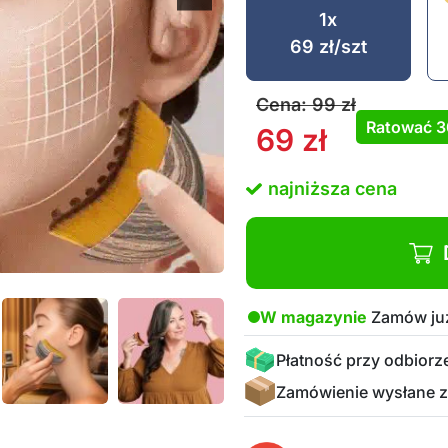
1x
69
zł
/szt
Cena:
99
zł
Ratować
69
zł
najniższa cena
W magazynie
Zamów już
Płatność przy odbiorz
Zamówienie wysłane z