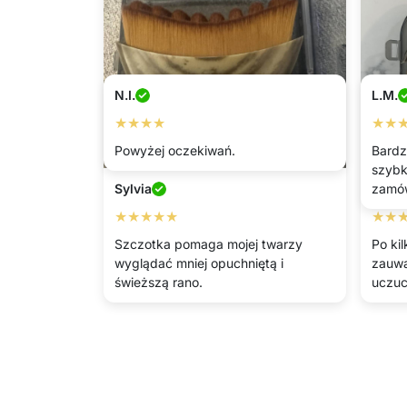
N.I.
L.M.
★★★★
★★
Powyżej oczekiwań.
Bardz
szybk
Sylvia
Lana
zamów
★★★★★
★★
Szczotka pomaga mojej twarzy
Po ki
wyglądać mniej opuchniętą i
zauwa
świeższą rano.
uczuc