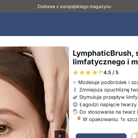
Dostawa z europejskiego magazynu
LymphaticBrush, 
limfatycznego i 
4.5 / 5
✨ Modeluje podbródek i sz
💧 Zmniejsza opuchliznę tw
🌿 Stymuluje przepływ limfy
😌 Łagodzi napięcie twarzy
🖐️ Do stosowania na twarz i
W opakowaniu: 1x szcz