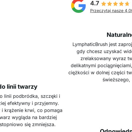
4.7
Przeczytaj nasze 4,0
Natural
LymphaticBrush jest zapro
gdy chcesz uzyskać wido
zrelaksowany wyraz tw
delikatnymi pociągnięciami
ciężkości w dolnej części t
świeższego, 
 linii twarzy
 linii podbródka, szczęki i
iej efektywny i przyjemny.
 i krążenie krwi, co pomaga
 Twarz wygląda na bardziej
stopniowo się zmniejsza.
Odpowiedni