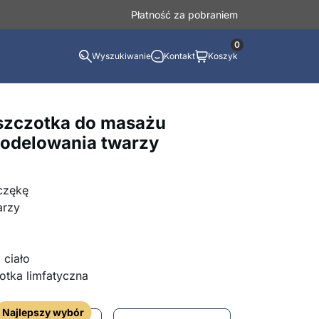
Płatność za pobraniem
0
Wyszukiwanie
Kontakt
Koszyk
szczotka do masażu
modelowania twarzy
czękę
arzy
 ciało
otka limfatyczna
Najlepszy wybór