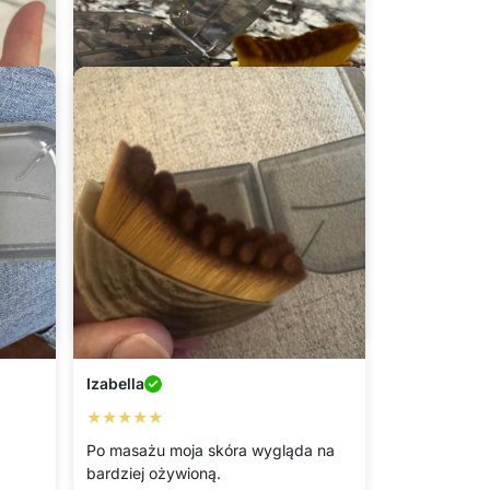
Berenika
★★★★★
Myślę, że linia podbródka wygląda
bardziej zdefiniowana.
Izabella
★★★★★
Po masażu moja skóra wygląda na
bardziej ożywioną.