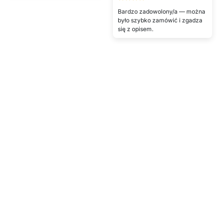
Bardzo zadowolony/a — można
było szybko zamówić i zgadza
się z opisem.
Pokaż więcej
Napisz opinię
Szczegóły techniczne
Kolor
Niebieski
Pokaż więcej