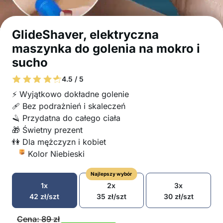
GlideShaver, elektryczna
maszynka do golenia na mokro i
sucho
4.5 / 5
⚡ Wyjątkowo dokładne golenie
🩹 Bez podrażnień i skaleczeń
🪒 Przydatna do całego ciała
🎁 Świetny prezent
👫 Dla mężczyzn i kobiet
Kolor Niebieski
Najlepszy wybór
1x
2x
3x
42
zł
/szt
35
zł
/szt
30
zł
/szt
Cena:
89
zł