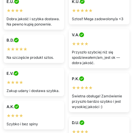
E.U.
K.U.
★★★★
★★★★★
Dobra jakość i szybka dostawa.
Sztos!! Mega zadowolony/a <3
Na pewno kupię ponownie.
V.A.
B.D.
★★★★
★★★★★
Przyszło szybciej niż się
Na szczęście produkt sztos.
spodziewałem/am, jest ok —
dobra jakość.
E.V.
P.K.
★★★★
★★★★★
Zakup udany i dostawa szybka.
Świetna obsługa! Zamówienie
przyszło bardzo szybko i jest
A.K.
wysokiej jakości :)
★★★★
D.U.
Szybko i bez spiny
★★★★