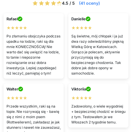
4.5 / 5
(41 oceny)
Rafael
Danielle
★★★★★
★★★★★
Po złamaniu obojczyka podczas
Są świetne, mój chłopak i ja już
upadku na lodzie, raki są dla
dwa razy odwiedziliśmy piękną
mnie KONIECZNOŚCIĄ! Nie
Wielką Górę w Katowicach.
warto dać się uwięzić na lodzie,
Gorąco je polecam, aktywnie
to tanie i niepozorne
przyczyniają się do
rozwiązanie oraz dobra
bezpiecznego chodzenia. Tak
inwestycja. Lepiej zapobiegać
dobre jak dobre opony w
niż leczyć, pamiętaj o tym!
samochodzie.
Walter
Viktoriia
★★★★★
★★★★★
Przede wszystkim, raki są na
Zadowolony, o wiele wygodniej
topie. Nie rozrywają się - bawię
+ bezpieczniej chodzić w śniegu
się z nimi z moim psem
z tym. Testowałem je we
(Rottweilerem), zakładasz je jak
Włoszech 2 tygodnie temu.
stunners i nawet nie zauważasz,