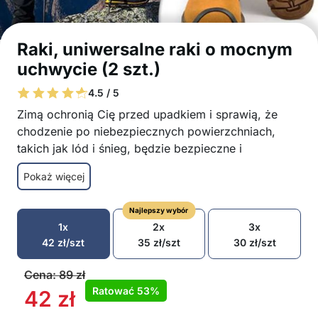
Raki, uniwersalne raki o mocnym
uchwycie (2 szt.)
4.5 / 5
Zimą ochronią Cię przed upadkiem i sprawią, że
chodzenie po niebezpiecznych powierzchniach,
takich jak lód i śnieg, będzie bezpieczne i
przyjemne!
Pokaż więcej
Zapewniają stabilny uchwyt
Raki radzą sobie z lodem i śniegiem
Najlepszy wybór
Pasują do każdego obuwia
1x
2x
3x
Wszechstronne zastosowanie
42
zł
/szt
35
zł
/szt
30
zł
/szt
Raki nie przeszkadzają w chodzeniu
Łatwe do założenia
Cena:
89
zł
W opakowaniu: 1x para raków
Ratować
53%
42
zł