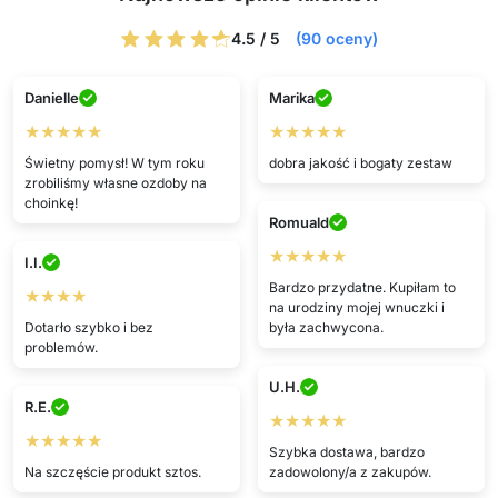
4.5 / 5
(90 oceny)
Danielle
Marika
★★★★★
★★★★★
Świetny pomysł! W tym roku
dobra jakość i bogaty zestaw
zrobiliśmy własne ozdoby na
choinkę!
Romuald
★★★★★
I.I.
Bardzo przydatne. Kupiłam to
★★★★
na urodziny mojej wnuczki i
Dotarło szybko i bez
była zachwycona.
problemów.
U.H.
R.E.
★★★★★
★★★★★
Szybka dostawa, bardzo
Na szczęście produkt sztos.
zadowolony/a z zakupów.