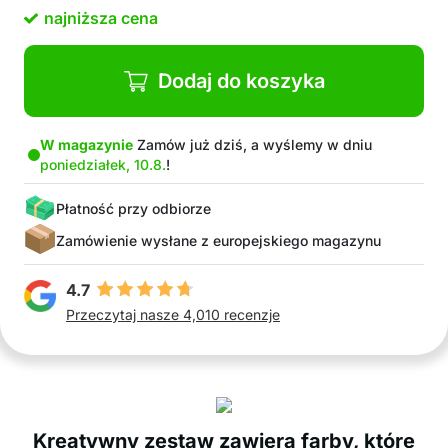
Świetny pomysł na czas z rodziną
najniższa cena
W opakowaniu: 6x motyw, 6x tubka farby
(różne kolory), 6x łańcuszek do wisiorka, 1x
pęseta, 1x paczka diamentów, 1x paczka
Dodaj do koszyka
kolorowych koralików, 1x dłuższy sznurek
W magazynie
Zamów już dziś, a wyślemy w dniu
poniedziałek, 10.8.
!
Płatność przy odbiorze
Zamówienie wysłane z europejskiego magazynu
4.7
Przeczytaj nasze 4,010 recenzje
Kreatywny zestaw zawiera farby, które