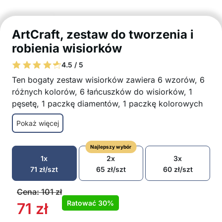
ArtCraft, zestaw do tworzenia i
robienia wisiorków
4.5 / 5
Ten bogaty zestaw wisiorków zawiera 6 wzorów, 6
różnych kolorów, 6 łańcuszków do wisiorków, 1
pęsetę, 1 paczkę diamentów, 1 paczkę kolorowych
koralików i 1 dłuższy sznurek!
Pokaż więcej
Wybierz spośród 3 różnych motywów:
motywy świąteczne, jednorożce i dinozaury
Najlepszy wybór
Łatwe i przyjemne do tworzenia
1x
2x
3x
Farba schnie naturalnie
71
zł
/szt
65
zł
/szt
60
zł
/szt
Odpowiednie dla początkujących i
doświadczonych artystów
Cena:
101
zł
Idealny prezent na urodziny, święta i inne
Ratować
30%
71
zł
okazje