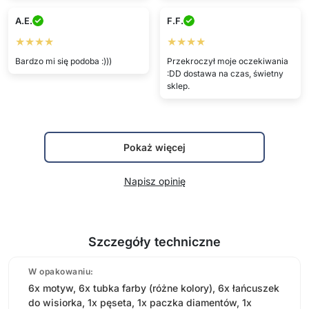
A.E.
F.F.
★★★★
★★★★
Bardzo mi się podoba :)))
Przekroczył moje oczekiwania
:DD dostawa na czas, świetny
sklep.
Pokaż więcej
Napisz opinię
Szczegóły techniczne
W opakowaniu:
6x motyw, 6x tubka farby (różne kolory), 6x łańcuszek
do wisiorka, 1x pęseta, 1x paczka diamentów, 1x