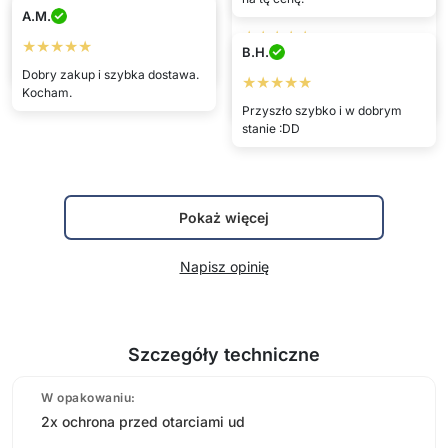
Marcelína
Ewelina
A.M.
★★★★★
★★★★★
★★★★★
B.H.
świetne, gorąco polecam
Jestem bardzo, bardzo
Dobry zakup i szybka dostawa.
★★★★★
zadowolona. Działa świetnie i
Kocham.
jest bardzo delikatne dla skóry.
Przyszło szybko i w dobrym
stanie :DD
Pokaż więcej
Napisz opinię
Szczegóły techniczne
W opakowaniu:
2x ochrona przed otarciami ud