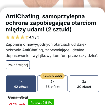
AntiChafing, samoprzylepna
ochrona zapobiegająca otarciom
między udami (2 sztuki)
4.5 / 5
Zapomnij o niewygodnych otarciach ud dzięki
ochronie AntiChafing, zapewniającej idealne
dopasowanie i wyjątkowy komfort przez cały dzień.
Wielokrotnego użytku
Pokaż więcej
Łatwe do założenia dzięki przyjaznemu dla
skóry samoprzylepnemu projektowi
Najlepszy wybór
Wykonane w 95% z bawełny i 5% spandexu dla
1x
2x
3x
naturalnej miękkości i elastyczności
42
zł
/szt
35
zł
/szt
30
zł
/szt
Niewidoczne pod ubraniem dzięki miękkiemu
kolorowi skóry
Cena:
85
zł
Zaprojektowane dla łatwego noszenia i
Ratować
51%