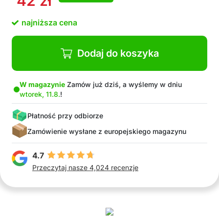
42
zł
trwałości
Łatwe w utrzymaniu, można je myć pod letnią
najniższa cena
bieżącą wodą
Przyjemne dla skóry, nie powodują podrażnień
ani dyskomfortu
Dodaj do koszyka
W opakowaniu: 2x ochrona przed otarciami ud
W magazynie
Zamów już dziś, a wyślemy w dniu
wtorek, 11.8.
!
Płatność przy odbiorze
Zamówienie wysłane z europejskiego magazynu
4.7
Przeczytaj nasze 4,024 recenzje