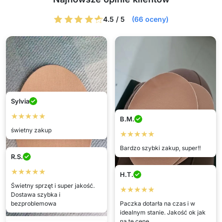
4.5 / 5
(66 oceny)
Sylvia
★★★★★
B.M.
świetny zakup
★★★★★
Bardzo szybki zakup, super!!
R.S.
★★★★★
H.T.
Świetny sprzęt i super jakość.
★★★★★
Dostawa szybka i
bezproblemowa
Paczka dotarła na czas i w
idealnym stanie. Jakość ok jak
na tę cenę.