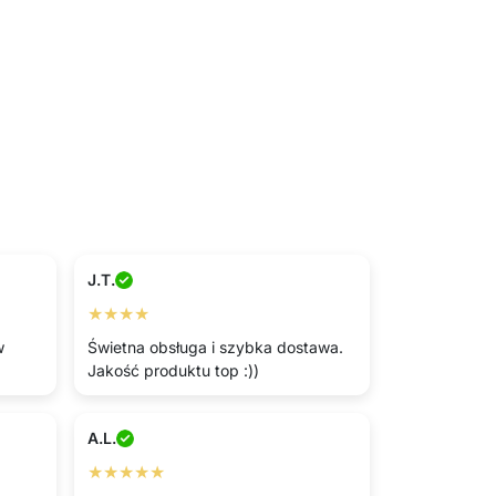
J.T.
★★★★
w
Świetna obsługa i szybka dostawa.
Jakość produktu top :))
A.L.
★★★★★