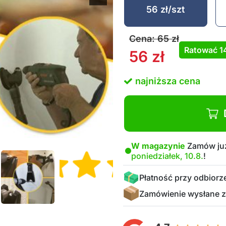
56
zł
/szt
Cena:
65
zł
Ratować
1
56
zł
najniższa cena
W magazynie
Zamów już
poniedziałek, 10.8.
!
Płatność przy odbiorz
Zamówienie wysłane z