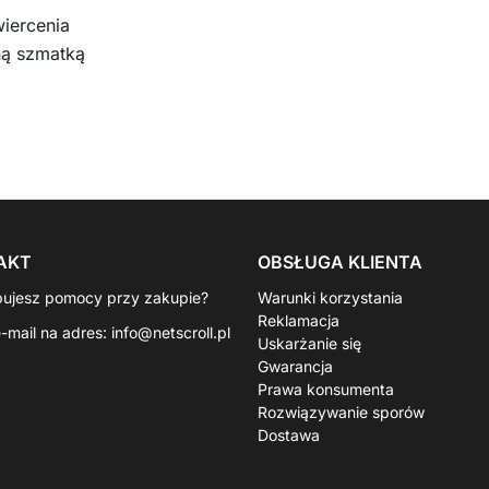
iercenia
ną szmatką
AKT
OBSŁUGA KLIENTA
bujesz pomocy przy zakupie?
Warunki korzystania
Reklamacja
e-mail na adres:
info@netscroll.pl
Uskarżanie się
Gwarancja
Prawa konsumenta
Rozwiązywanie sporów
Dostawa