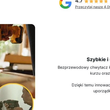
4.7
Przeczytaj nasze 4,0
Szybkie i
Bezprzewodowy chwytacz ku
kurzu oraz
Dzięki temu innowac
uporząd