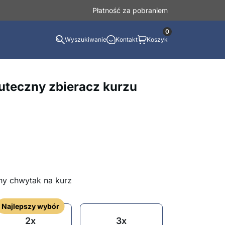
Płatność za pobraniem
0
Wyszukiwanie
Kontakt
Koszyk
teczny zbieracz kurzu
y chwytak na kurz
Najlepszy wybór
2x
3x