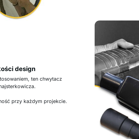
kości design
tosowaniem, ten chwytacz
majsterkowicza.
ność przy każdym projekcie.