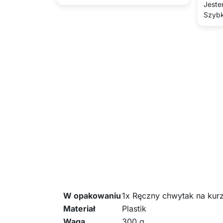
Jeste
Szybk
W opakowaniu
1x Ręczny chwytak na kur
Materiał
Plastik
Waga
300 g