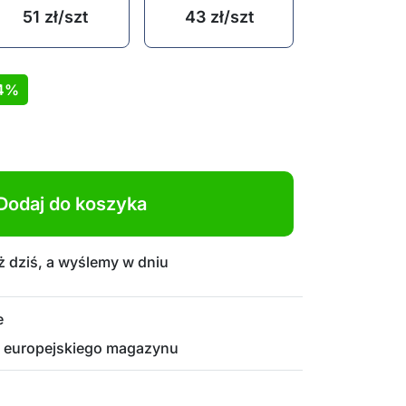
51
zł
/szt
43
zł
/szt
4%
Dodaj do koszyka
 dziś, a wyślemy w dniu
e
 europejskiego magazynu