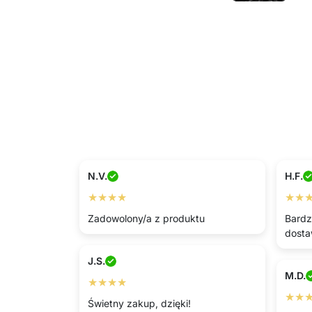
N.V.
H.F.
★★★★
★★
Zadowolony/a z produktu
Bardz
dosta
J.S.
M.D.
★★★★
★★
Świetny zakup, dzięki!