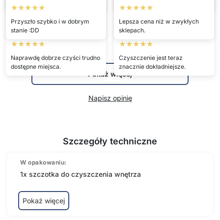
czyszczenia samochodu.
przycisków.
★★★★★
★★★★★
Przyszło szybko i w dobrym
Lepsza cena niż w zwykłych
Melissa
Ashley
stanie :DD
sklepach.
★★★★★
★★★★★
Naprawdę dobrze czyści trudno
Czyszczenie jest teraz
dostępne miejsca.
znacznie dokładniejsze.
Pokaż więcej
Napisz opinię
Szczegóły techniczne
W opakowaniu:
1x szczotka do czyszczenia wnętrza
Pokaż więcej