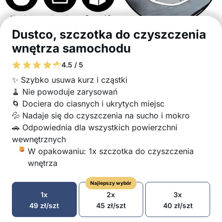
Dustco, szczotka do czyszczenia
wnętrza samochodu
4.5 / 5
✨ Szybko usuwa kurz i cząstki
🧹 Nie powoduje zarysowań
🌀 Dociera do ciasnych i ukrytych miejsc
💦 Nadaje się do czyszczenia na sucho i mokro
🚗 Odpowiednia dla wszystkich powierzchni
wewnętrznych
W opakowaniu: 1x szczotka do czyszczenia
wnętrza
Najlepszy wybór
1x
2x
3x
49
zł
/szt
45
zł
/szt
40
zł
/szt