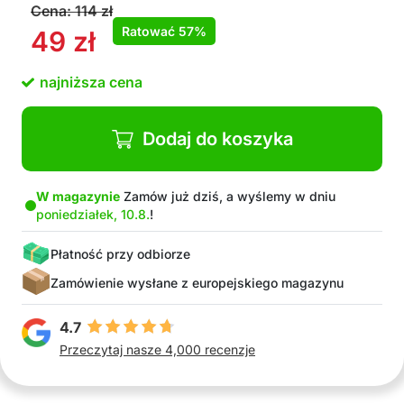
Cena:
114
zł
Ratować
57%
49
zł
najniższa cena
Dodaj do koszyka
W magazynie
Zamów już dziś, a wyślemy w dniu
poniedziałek, 10.8.
!
Płatność przy odbiorze
Zamówienie wysłane z europejskiego magazynu
4.7
Przeczytaj nasze 4,000 recenzje